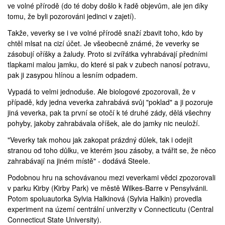
ve volné přírodě (do té doby došlo k řadě objevům, ale jen díky
tomu, že byli pozorováni jedinci v zajetí).
Takže, veverky se i ve volné přírodě snaží zbavit toho, kdo by
chtěl mlsat na cizí účet. Je všeobecně známé, že veverky se
zásobují oříšky a žaludy. Proto si zvířátka vyhrabávají předními
tlapkami malou jamku, do které si pak v zubech nanosí potravu,
pak ji zasypou hlínou a lesním odpadem.
Vypadá to velmi jednoduše. Ale biologové zpozorovali, že v
případě, kdy jedna veverka zahrabává svůj "poklad" a ji pozoruje
jiná veverka, pak ta první se otočí k té druhé zády, dělá všechny
pohyby, jakoby zahrabávala oříšek, ale do jamky nic neuloží.
"Veverky tak mohou jak zakopat prázdný důlek, tak i odejít
stranou od toho důlku, ve kterém jsou zásoby, a tvářit se, že něco
zahrabávají na jiném místě" - dodává Steele.
Podobnou hru na schovávanou mezi veverkami vědci zpozorovali
v parku Kirby (
Kirby Park
) ve městě
Wilkes-Barre
v Pensylvánii.
Potom spoluautorka Sylvia Halkinová (Sylvia Halkin) provedla
experiment na území centrální univerzity v Connecticutu (
Central
Connecticut State University
).