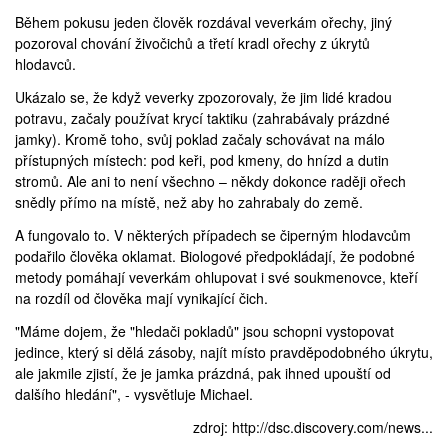
Během pokusu jeden člověk rozdával veverkám ořechy, jiný
pozoroval chování živočichů a třetí kradl ořechy z úkrytů
hlodavců.
Ukázalo se, že když veverky zpozorovaly, že jim lidé kradou
potravu, začaly používat krycí taktiku (zahrabávaly prázdné
jamky). Kromě toho, svůj poklad začaly schovávat na málo
přístupných místech: pod keři, pod kmeny, do hnízd a dutin
stromů. Ale ani to není všechno – někdy dokonce raději ořech
snědly přímo na místě, než aby ho zahrabaly do země.
A fungovalo to. V některých případech se čiperným hlodavcům
podařilo člověka oklamat. Biologové předpokládají, že podobné
metody pomáhají veverkám ohlupovat i své soukmenovce, kteří
na rozdíl od člověka mají vynikající čich.
"Máme dojem, že "hledači pokladů" jsou schopni vystopovat
jedince, který si dělá zásoby, najít místo pravděpodobného úkrytu,
ale jakmile zjistí, že je jamka prázdná, pak ihned upouští od
dalšího hledání", - vysvětluje Michael.
zdroj:
http://dsc.discovery.com/news...