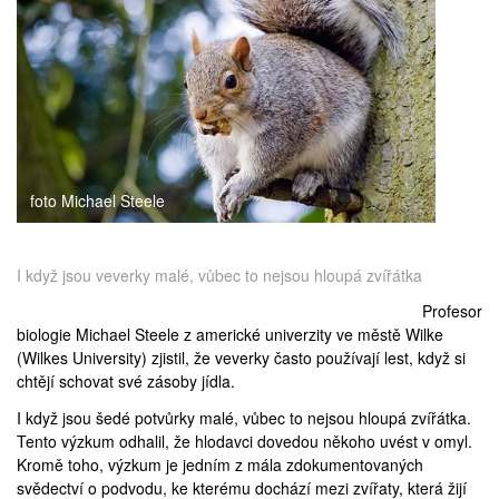
medicína
foto Michael Steele
I když jsou veverky malé, vůbec to nejsou hloupá zvířátka
Profesor
biologie Michael Steele z americké univerzity ve městě Wilke
(
Wilkes University
) zjistil, že veverky často používají lest, když si
chtějí schovat své zásoby jídla.
I když jsou šedé potvůrky malé, vůbec to nejsou hloupá zvířátka.
Tento
výzkum
odhalil, že hlodavci dovedou někoho uvést v omyl.
Kromě toho, výzkum je jedním z mála zdokumentovaných
svědectví o podvodu, ke kterému dochází mezi zvířaty, která žijí