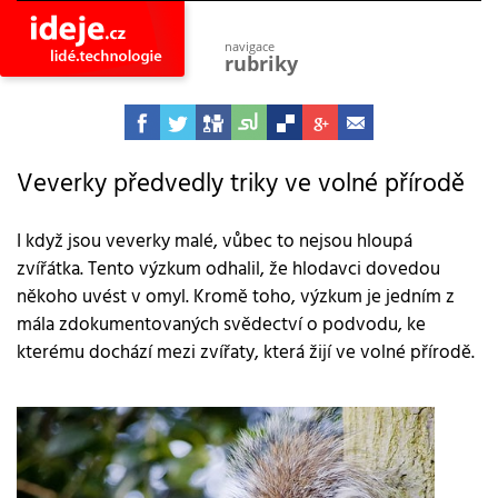
navigace
rubriky
astro
vesmír
ideje
projekty
Veverky předvedly triky ve volné přírodě
lidé
společnost
I když jsou veverky malé, vůbec to nejsou hloupá
zvířátka. Tento výzkum odhalil, že hlodavci dovedou
objevy
vynálezy
někoho uvést v omyl. Kromě toho, výzkum je jedním z
mála zdokumentovaných svědectví o podvodu, ke
planeta
přiroda
kterému dochází mezi zvířaty, která žijí ve volné přírodě.
pokrok
technologie
tajemství
firmy
zdraví