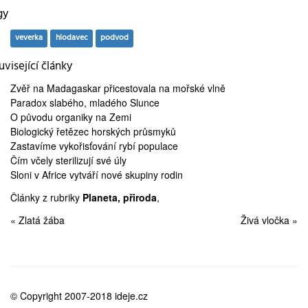
gy
veverka
hlodavec
podvod
visející články
Zvěř na Madagaskar
přicestovala na mořské vlně
Paradox slabého,
mladého Slunce
O
původu organiky
na Zemi
Biologický řetězec
horských průsmyků
Zastavíme
vykořisťování rybí populace
Čím
včely sterilizují
své úly
Sloni v Africe
vytváří nové skupiny rodin
Články z rubriky
Planeta, přiroda
,
« Zlatá žába
Živá vločka »
© Copyright 2007-2018 ideje.cz