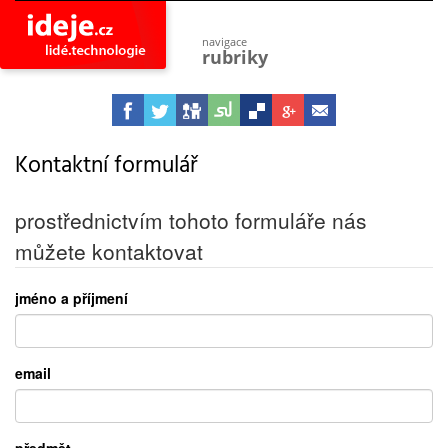
navigace
rubriky
astro
vesmír
ideje
projekty
Kontaktní formulář
lidé
společnost
prostřednictvím tohoto formuláře nás
objevy
můžete kontaktovat
vynálezy
planeta
jméno a příjmení
přiroda
pokrok
technologie
email
tajemství
firmy
zdraví