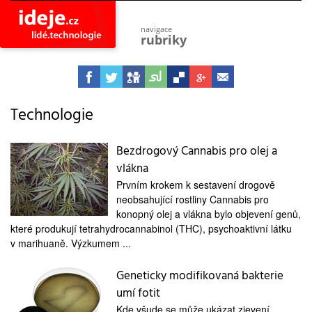
navigace
rubriky
astro
vesmír
ideje
projekty
Technologie
lidé
společnost
Bezdrogový Cannabis pro olej a
vlákna
objevy
vynálezy
Prvním krokem k sestavení drogově
neobsahující rostliny Cannabis pro
planeta
přiroda
konopný olej a vlákna bylo objevení genů,
které produkují tetrahydrocannabinol (THC), psychoaktivní látku
pokrok
v marihuaně. Výzkumem ...
technologie
Geneticky modifikovaná bakterie
tajemství
firmy
umí fotit
zdraví
Kde všude se může ukázat zjevení