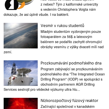
medicína
z nebes? Tým z kalifornské univerzity
s vedením Christophera Voigta nám
dokazuje, že asi úplně všude. I na bakterii.
Vesmír v rukou studentů
Mladým studentům vyzbrojeným pouze
fotoaparátem za 56$ a latexovým
balónem se podařilo zachytit ohromující
obrázky vesmíru z výšky dvaceti mílí nad
zemí.
Prozkoumávání podmořského dna
Program zabývající se prozkoumáváním
podmořského dna "The Integrated Ocean
Drilling Program" (IODP) ve spolupráci s
obchodním partnerem AGR Drilling
Services sestrojil pro vědecké výzkumy ultra hlu...
Nízkorozpočtový fúzový reaktor
Začínající společnost v kanadském