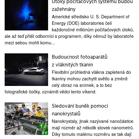
Útoky počítačových systémů budou
zažehnány
Americké středisko U. S. Department of
Energy (DOE) laboratories čelí
každoročné miliónům počítačových útoků,
ale až teď přišli odborníci s programem, díky němuž by laboratoře
mezi sebou mohli komu...
Budoucnost fotoaparátů
z vláknitých tkanin
Flexibilní průhledná vlákna zapletená do
tkaniny mohou zachytit světlo a změnit
celý obraz na snímek, a to bez
fotografické čočky, oznámili vědci tento víkend.
Sledování buněk pomocí
nanokrystalů
Nanokrystaly, jinak nazývané nanočástice
mají rozměr až několik stovek nanometrů.
Díky tomuto malému rozměru se tak dají