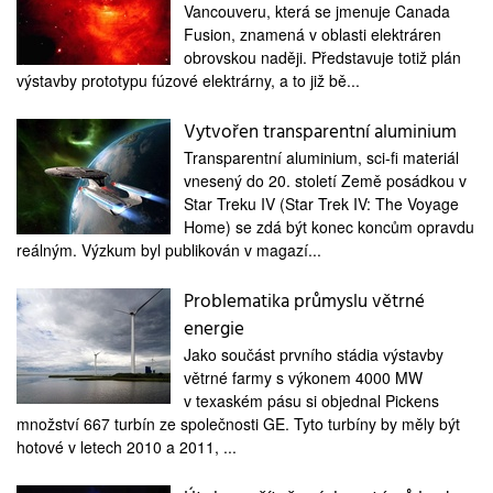
Vancouveru, která se jmenuje Canada
Fusion, znamená v oblasti elektráren
obrovskou naději. Představuje totiž plán
výstavby prototypu fúzové elektrárny, a to již bě...
Vytvořen transparentní aluminium
Transparentní aluminium, sci-fi materiál
vnesený do 20. století Země posádkou v
Star Treku IV (Star Trek IV: The Voyage
Home) se zdá být konec koncům opravdu
reálným. Výzkum byl publikován v magazí...
Problematika průmyslu větrné
energie
Jako součást prvního stádia výstavby
větrné farmy s výkonem 4000 MW
v texaském pásu si objednal Pickens
množství 667 turbín ze společnosti GE. Tyto turbíny by měly být
hotové v letech 2010 a 2011, ...