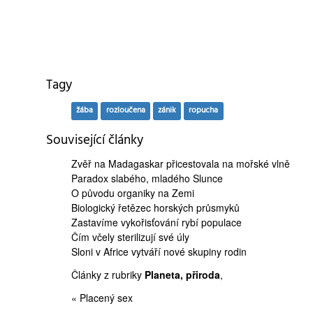
Tagy
žába
rozloučena
zánik
ropucha
Související články
Zvěř na Madagaskar
přicestovala na mořské vlně
Paradox slabého,
mladého Slunce
O
původu organiky
na Zemi
Biologický řetězec
horských průsmyků
Zastavíme
vykořisťování rybí populace
Čím
včely sterilizují
své úly
Sloni v Africe
vytváří nové skupiny rodin
Články z rubriky
Planeta, přiroda
,
« Placený sex