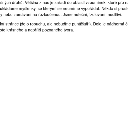
šných druhů. Většina z nás je zařadí do oblasti vzpomínek, které pro 
m ukládáme myšlenky, se kterými se neumíme vypořádat. Někdo si prost
y nebo zamávání na rozloučenou. Jsme neteční, izolovaní, necitliví.
ní stránce jde o
ropuchu
, ale nebuďme puntičkáři). Dole je nádherná č
to krásného a nepříliš poznaného tvora.