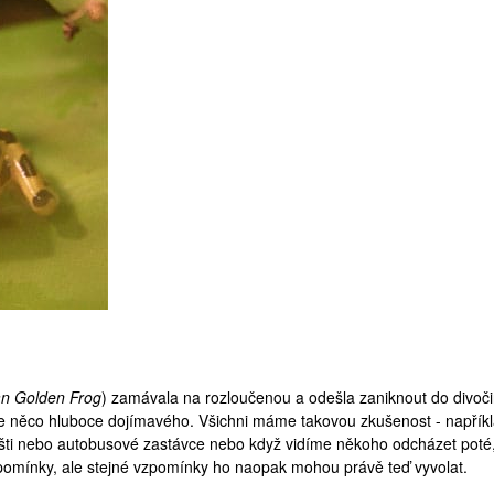
n Golden Frog
) zamávala na rozloučenou a odešla zaniknout do divoči
je něco hluboce dojímavého. Všichni máme takovou zkušenost - napříkl
išti nebo autobusové zastávce nebo když vidíme někoho odcházet poté
zpomínky, ale stejné vzpomínky ho naopak mohou právě teď vyvolat.