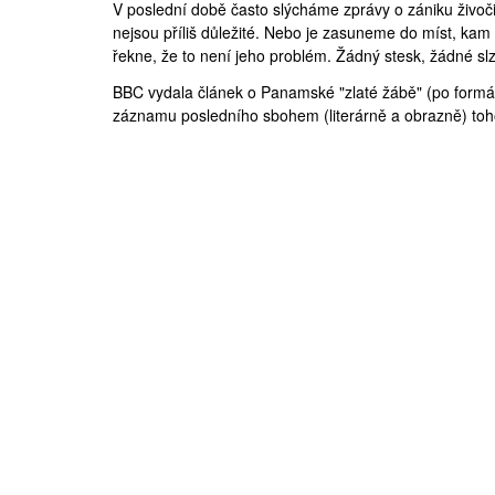
V poslední době často slýcháme zprávy o zániku živoči
nejsou příliš důležité. Nebo je zasuneme do míst, ka
řekne, že to není jeho problém. Žádný stesk, žádné slz
BBC
vydala
článek
o Panamské "zlaté žábě" (po formál
záznamu posledního sbohem (literárně a obrazně) toho