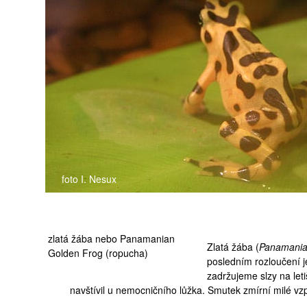
medicína
foto I. Nesux
zlatá žába nebo Panamanian
Zlatá žába (
Panamania
Golden Frog (ropucha)
posledním rozloučení 
zadržujeme slzy na let
navštívil u nemocničního lůžka. Smutek zmírní milé v