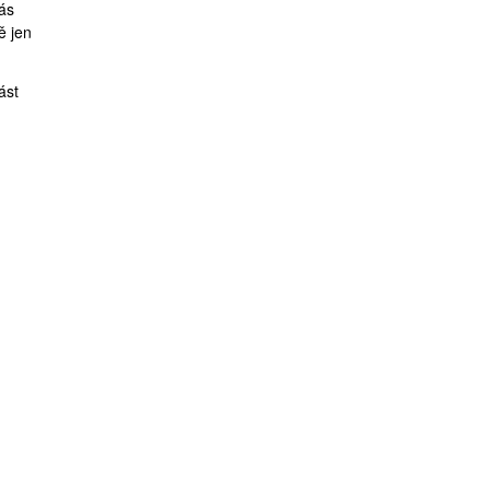
nás
ě jen
ást