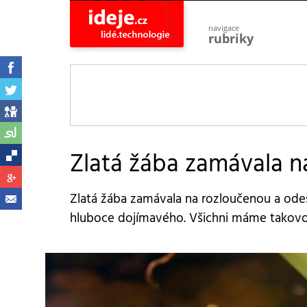
navigace
rubriky
astro
vesmír
ideje
projekty
lidé
společnost
Zlatá žába zamávala n
objevy
vynálezy
Zlatá žába zamávala na rozloučenou a odeš
planeta
přiroda
hluboce dojímavého. Všichni máme takovo
pokrok
technologie
tajemství
firmy
zdraví