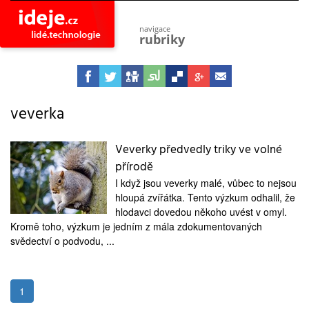
navigace
rubriky
astro
vesmír
ideje
projekty
veverka
lidé
společnost
Veverky předvedly triky ve volné
přírodě
objevy
vynálezy
I když jsou veverky malé, vůbec to nejsou
hloupá zvířátka. Tento výzkum odhalil, že
planeta
přiroda
hlodavci dovedou někoho uvést v omyl.
Kromě toho, výzkum je jedním z mála zdokumentovaných
pokrok
svědectví o podvodu, ...
technologie
tajemství
firmy
1
zdraví