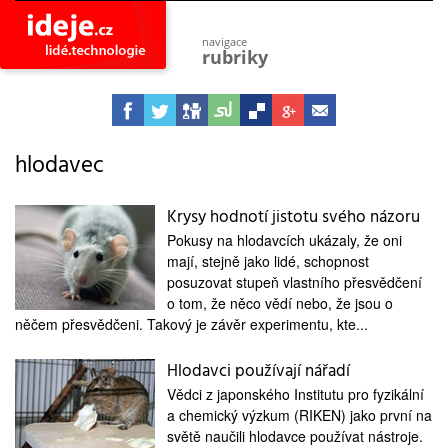
navigace
rubriky
astro
vesmír
ideje
projekty
hlodavec
lidé
společnost
Krysy hodnotí jistotu svého názoru
Pokusy na hlodavcích ukázaly, že oni
objevy
vynálezy
mají, stejně jako lidé, schopnost
posuzovat stupeň vlastního přesvědčení
planeta
o tom, že něco vědí nebo, že jsou o
přiroda
něčem přesvědčeni. Takový je závěr experimentu, kte...
pokrok
technologie
Hlodavci používají nářadí
tajemství
Vědci z japonského Institutu pro fyzikální
firmy
a chemický výzkum (RIKEN) jako první na
světě naučili hlodavce používat nástroje.
zdraví