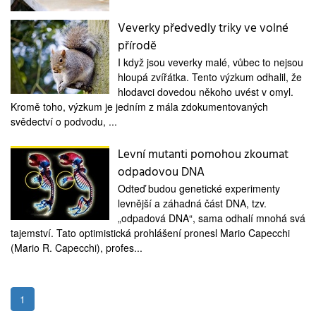
medicína
Veverky předvedly triky ve volné
přírodě
I když jsou veverky malé, vůbec to nejsou
hloupá zvířátka. Tento výzkum odhalil, že
hlodavci dovedou někoho uvést v omyl.
Kromě toho, výzkum je jedním z mála zdokumentovaných
svědectví o podvodu, ...
Levní mutanti pomohou zkoumat
odpadovou DNA
Odteď budou genetické experimenty
levnější a záhadná část DNA, tzv.
„odpadová DNA“, sama odhalí mnohá svá
tajemství. Tato optimistická prohlášení pronesl Mario Capecchi
(Mario R. Capecchi), profes...
1