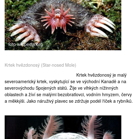
foto wikipedia.org
Krtek hvězdonosý (Star-nosed Mole)
Krtek hvězdonosý je malý
severoamerický krtek, vyskytující se ve východní Kanadě a na
severovýchodu Spojených států. Žije ve vlhkých nížinných
oblastech a žíví se malými bezobratlovci, vodním hmyzem, červy
a měkkýši. Jako náruživý plavec se zdržuje podél říček a rybníků.