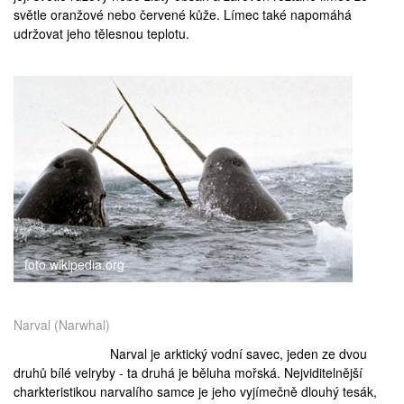
světle oranžové nebo červené kůže. Límec také napomáhá
udržovat jeho tělesnou teplotu.
foto wikipedia.org
Narval (Narwhal)
Narval je arktický vodní savec, jeden ze dvou
druhů bílé velryby - ta druhá je
běluha mořská
. Nejviditelnější
charkteristikou narvalího samce je jeho vyjímečně dlouhý tesák,