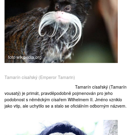
foto wikipedia.org
Tamarín císařský (Emperor Tamarin)
Tamarín císařský (Tamarín
vousatý) je primát, pravděpodobně pojmenován pro jeho
podobnost s něměckým císařem
Wilhelmem II
. Jméno vzniklo
jako vtip, ale uchytilo se a stalo se oficiálním odborným názvem.