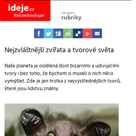
navigace
rubriky
astro
vesmír
ideje
projekty
Nejzvláštnější zvířata a tvorové světa
lidé
společnost
Naše planeta je osídlená dost bizarními a udivujícími
tvory i bez toho, že bychom si museli o nich něco
objevy
vynálezy
vymýšlet. Zde je jen hrstka z nejvýstřednějších tvorů,
které jsou lidstvu známy.
planeta
přiroda
pokrok
technologie
tajemství
firmy
zdraví