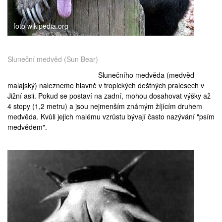
foto wikipedia.org
Sluneční medvěd (Sun Bear)
Slunečního medvěda (medvěd
malajský) nalezneme hlavně v tropických deštných pralesech v
Jižní asii. Pokud se postaví na zadní, mohou dosahovat výšky až
4 stopy (1,2 metru) a jsou nejmenším známým žíjícím druhem
medvěda. Kvůli jejich malému vzrůstu bývají často nazývání "psím
medvědem".