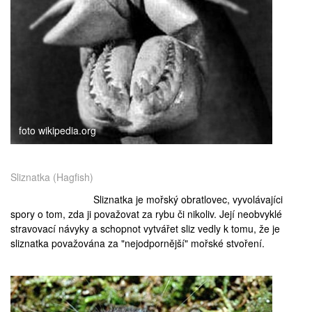
foto wikipedia.org
Sliznatka (Hagfish)
Sliznatka je mořský obratlovec, vyvolávajíci
spory o tom, zda ji považovat za rybu či nikoliv. Její neobvyklé
stravovací návyky a schopnot vytvářet sliz vedly k tomu, že je
sliznatka považována za "nejodpornější" mořské stvoření.