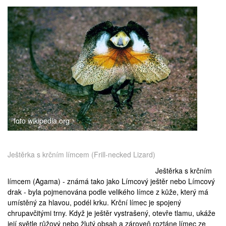
foto wikipedia.org
Ještěrka s krčním límcem (Frill-necked Lizard)
Ještěrka s krčním
límcem (Agama) - známá tako jako Límcový ještěr nebo Límcový
drak - byla pojmenována podle velikého límce z kůže, který má
umístěný za hlavou, podél krku. Krční límec je spojený
chrupavčitými trny. Když je ještěr vystrašený, otevře tlamu, ukáže
její světle růžový nebo žlutý obsah a zároveň roztáne límec ze