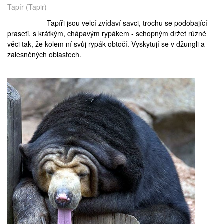
Tapír (Tapir)
Tapíři jsou velcí zvídaví savci, trochu se podobající
praseti, s krátkým, chápavým rypákem - schopným držet různé
věci tak, že kolem ní svůj rypák obtočí. Vyskytují se v džungli a
zalesněných oblastech.