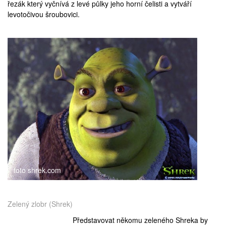
řezák který vyčnívá z levé půlky jeho horní čelisti a vytváří
levotočivou šroubovici.
foto shrek.com
Zelený zlobr (Shrek)
Představovat někomu zeleného Shreka by