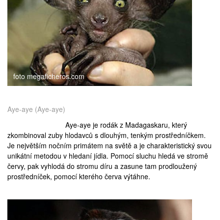
medicína
foto megaficheros.com
Aye-aye (Aye-aye)
Aye-aye je rodák z
Madagaskaru
, který
zkombinoval zuby hlodavců s dlouhým, tenkým prostředníčkem.
Je největším nočním primátem na světě a je charakteristický svou
unikátní metodou v hledaní jídla. Pomocí sluchu hledá ve stromě
červy, pak vyhlodá do stromu díru a zasune tam prodloužený
prostředníček, pomocí kterého červa výtáhne.