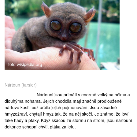
foto wikipedia.org
Nártoun (tarsier)
Nártouni jsou primáti s enormě velkýma očima a
dlouhýma nohama. Jejich chodidla mají značně prodloužené
nártové kosti, což určilo jejich pojmenování. Jsou zásadně
hmyzožraví, chytají hmyz tak, že na něj skočí. Je známo, že loví
také hady a ptáky. Když skáčou ze stormu na strom, jsou nártouni
dokonce schopni chytit ptáka za letu.