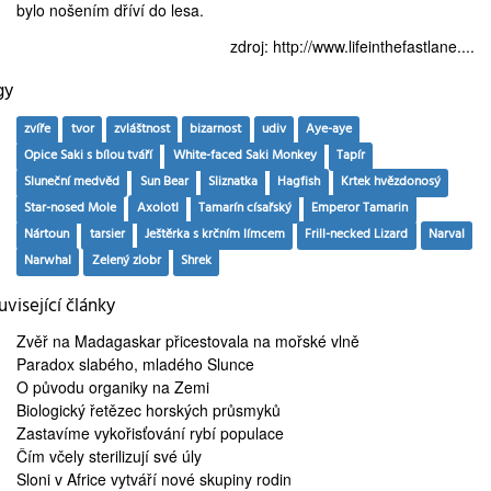
bylo nošením dříví do lesa.
zdroj:
http://www.lifeinthefastlane....
gy
zvíře
tvor
zvláštnost
bizarnost
udiv
Aye-aye
Opice Saki s bílou tváří
White-faced Saki Monkey
Tapír
Sluneční medvěd
Sun Bear
Sliznatka
Hagfish
Krtek hvězdonosý
Star-nosed Mole
Axolotl
Tamarín císařský
Emperor Tamarin
Nártoun
tarsier
Ještěrka s krčním límcem
Frill-necked Lizard
Narval
Narwhal
Zelený zlobr
Shrek
visející články
Zvěř na Madagaskar
přicestovala na mořské vlně
Paradox slabého,
mladého Slunce
O
původu organiky
na Zemi
Biologický řetězec
horských průsmyků
Zastavíme
vykořisťování rybí populace
Čím
včely sterilizují
své úly
Sloni v Africe
vytváří nové skupiny rodin