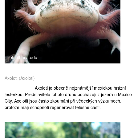
foto ithaca.edu
Axolotl (Axolotl)
Axolotl je obecně nejznámější mexickou hrázní
ještěrkou. Představitelé tohoto druhu pocházejí z jezera u
Mexico
City
. Axolotli jsou často zkoumáni při vědeckých výzkumech,
protože mají schopnoti regenerovat tělesné části.