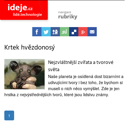
navigace
rubriky
astro
vesmír
ideje
projekty
Krtek hvězdonosý
lidé
společnost
Nejzvláštnější zvířata a tvorové
světa
objevy
vynálezy
Naše planeta je osídlená dost bizarními a
udivujícími tvory i bez toho, že bychom si
planeta
přiroda
museli o nich něco vymýšlet. Zde je jen
hrstka z nejvýstřednějších tvorů, které jsou lidstvu známy.
pokrok
technologie
tajemství
1
firmy
zdraví