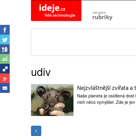
navigace
rubriky
astro
vesmír
ideje
projekty
lidé
společnost
udiv
objevy
vynálezy
Nejzvláštnější zvířata a
planeta
přiroda
Naše planeta je osídlená dost b
nich něco vymýšlet. Zde je jen 
pokrok
technologie
tajemství
firmy
1
zdraví