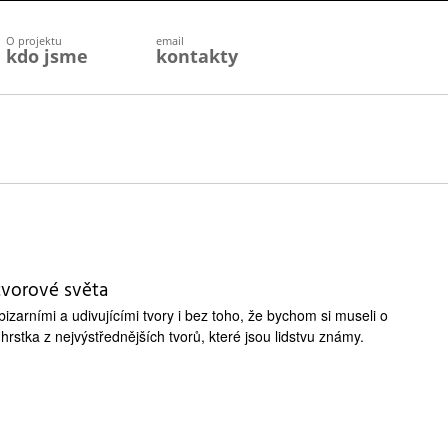
O projektu
email
kdo jsme
kontakty
 tvorové světa
izarními a udivujícími tvory i bez toho, že bychom si museli o
hrstka z nejvýstřednějších tvorů, které jsou lidstvu známy.