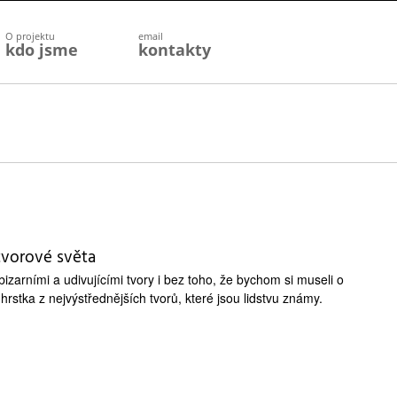
O projektu
email
kdo jsme
kontakty
 tvorové světa
izarními a udivujícími tvory i bez toho, že bychom si museli o
hrstka z nejvýstřednějších tvorů, které jsou lidstvu známy.