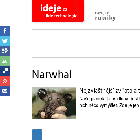
navigace
rubriky
astro
vesmír
ideje
projekty
lidé
společnost
Narwhal
objevy
vynálezy
Nejzvláštnější zvířata a
planeta
přiroda
Naše planeta je osídlená dost b
nich něco vymýšlet. Zde je jen 
pokrok
technologie
tajemství
firmy
1
zdraví