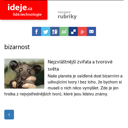
navigace
rubriky
astro
vesmír
ideje
projekty
bizarnost
lidé
společnost
Nejzvláštnější zvířata a tvorové
světa
objevy
vynálezy
Naše planeta je osídlená dost bizarními a
udivujícími tvory i bez toho, že bychom si
planeta
přiroda
museli o nich něco vymýšlet. Zde je jen
hrstka z nejvýstřednějších tvorů, které jsou lidstvu známy.
pokrok
technologie
tajemství
1
firmy
zdraví