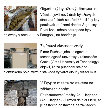
Gigantický býložravý dinosaurus
Vědci objevili nový druh býložravých
dinosaurů, kteří se před 88 milióny lety
potulovali po území dnešní Argentiny.
První kosti tohoto sauropoda byly
objeveny v roce 2000 v Patagonii, na březích je...
Zajímavá vlastnost vody
Elmar Fuchs a jeho kolegové z
technologické univerzity v rakouském
Grazu (Graz University of Technology)
objevil, že za působení stálého
elektrického pole může čistá voda vytvářet dlouhý visací můs...
V Egypte mešita postavena na
základech chrámu
Při restaurování mešity Abu Haggaga
(Abu Haggag) v Luxoru dělníci zjistili, že
je částečně postavena na základech