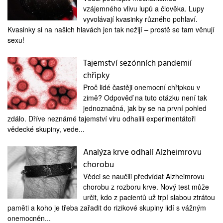
medicína
vzájemného vlivu lupů a člověka. Lupy
vyvolávají kvasinky různého pohlaví.
Kvasinky si na našich hlavách jen tak nežijí – prostě se tam věnují
sexu!
Tajemství sezónních pandemií
chřipky
Proč lidé častěji onemocní chřipkou v
zimě? Odpověď na tuto otázku není tak
jednoznačná, jak by se na první pohled
zdálo. Dříve neznámé tajemství viru odhalili experimentátoři
vědecké skupiny, vede...
Analýza krve odhalí Alzheimrovu
chorobu
Vědci se naučili předvídat Alzheimrovu
chorobu z rozboru krve. Nový test může
určit, kdo z pacientů už trpí slabou ztrátou
paměti a koho je třeba zařadit do rizikové skupiny lidí s vážným
onemocněn...