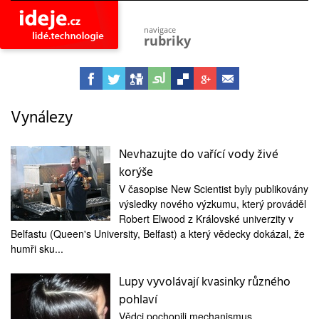
navigace
rubriky
astro
vesmír
ideje
projekty
Vynálezy
lidé
společnost
Nevhazujte do vařící vody živé
korýše
objevy
vynálezy
V časopise New Scientist byly publikovány
výsledky nového výzkumu, který prováděl
planeta
přiroda
Robert Elwood z Královské univerzity v
Belfastu (Queen's University, Belfast) a který vědecky dokázal, že
pokrok
humři sku...
technologie
Lupy vyvolávají kvasinky různého
tajemství
firmy
pohlaví
zdraví
Vědci pochopili mechanismus