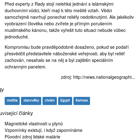
Před experty z Rady stojí nelehká jednání s islámskými
duchovními vůdci, kteří mají k této mešitě vztah. Vědci
samozřejmě navrhují ponechat reliéfy nedotknutými. Ale jakékoliv
vyobrazení člověka nebo zvířete je přímým porušením
muslimského kánonu, takže vyřešit tuto situaci nebude vůbec
jednoduché.
Kompromisu bude pravděpodobně dosaženo, pokud se podaří
přesvědčit představitele náboženské veřejnosti, aby byl reliéf
zachován, nesahalo se na něj a byl zajištěn speciálním
ochranným panelem.
zdroj:
http://news.nationalgeographi...
gy
mešita
starověky
chrám
Egypt
Ramses
visející články
Magnetické vlastnosti
u plynů
Vzpomínky existují, i když
zapomínáme
Původní zdroj
lidské malárie