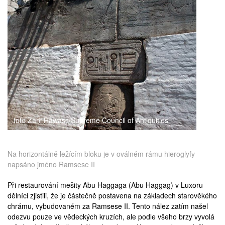
medicína
foto Zahi Hawass/Supreme Council of Antiquities
Na horizontálně ležícím bloku je v oválném rámu hieroglyfy
napsáno jméno Ramsese II
Při restaurování mešity Abu Haggaga (
Abu Haggag
) v Luxoru
dělníci zjistili, že je částečně postavena na základech starověkého
chrámu, vybudovaném za
Ramsese II
. Tento nález zatím našel
odezvu pouze ve vědeckých kruzích, ale podle všeho brzy vyvolá