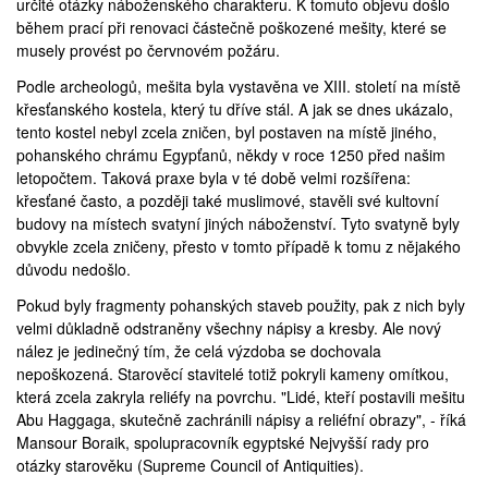
určité otázky náboženského charakteru. K tomuto objevu došlo
během prací při renovaci částečně poškozené mešity, které se
musely provést po červnovém požáru.
Podle archeologů, mešita byla vystavěna ve XIII. století na místě
křesťanského kostela, který tu dříve stál. A jak se dnes ukázalo,
tento kostel nebyl zcela zničen, byl postaven na místě jiného,
pohanského chrámu Egypťanů, někdy v roce 1250 před našim
letopočtem. Taková praxe byla v té době velmi rozšířena:
křesťané často, a později také muslimové, stavěli své kultovní
budovy na místech svatyní jiných náboženství. Tyto svatyně byly
obvykle zcela zničeny, přesto v tomto případě k tomu z nějakého
důvodu nedošlo.
Pokud byly fragmenty pohanských staveb použity, pak z nich byly
velmi důkladně odstraněny všechny nápisy a kresby. Ale nový
nález je jedinečný tím, že celá výzdoba se dochovala
nepoškozená. Starověcí stavitelé totiž pokryli kameny omítkou,
která zcela zakryla reliéfy na povrchu. "Lidé, kteří postavili mešitu
Abu Haggaga, skutečně zachránili nápisy a reliéfní obrazy", - říká
Mansour Boraik, spolupracovník egyptské Nejvyšší rady pro
otázky starověku (
Supreme Council of Antiquities
).