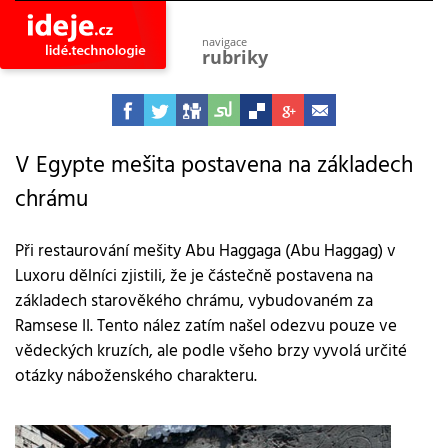
navigace
rubriky
astro
vesmír
ideje
projekty
V Egypte mešita postavena na základech
chrámu
lidé
společnost
objevy
Při restaurování mešity Abu Haggaga (Abu Haggag) v
vynálezy
Luxoru dělníci zjistili, že je částečně postavena na
planeta
základech starověkého chrámu, vybudovaném za
přiroda
Ramsese II. Tento nález zatím našel odezvu pouze ve
pokrok
vědeckých kruzích, ale podle všeho brzy vyvolá určité
technologie
otázky náboženského charakteru.
tajemství
firmy
zdraví