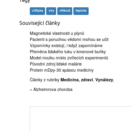
Tagy
chřipka
viry
vlhkost
teplota
Související články
Magnetické vlastnosti
u plynů
Pacienti s poruchou vědomí
mohou se učit
Vzpomínky existují, i když
zapomínáme
Přeměna lidského tuku v
kmenové buňky
Model mozku
místo zvířecích experimentů
Původní zdroj
lidské malárie
Protein mDpy-30
spásou medicíny
Články z rubriky
Medicína, zdraví
,
Vynálezy
,
« Alzheimrova choroba