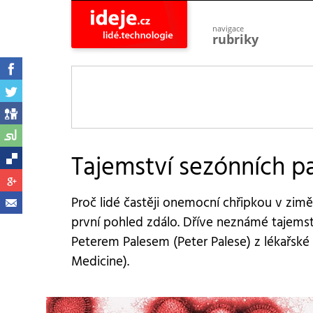
navigace
rubriky
astro
vesmír
ideje
projekty
lidé
společnost
Tajemství sezónních p
objevy
vynálezy
Proč lidé častěji onemocní chřipkou v zim
planeta
přiroda
první pohled zdálo. Dříve neznámé tajemst
Peterem Palesem (Peter Palese) z lékařské 
pokrok
technologie
Medicine).
tajemství
firmy
zdraví