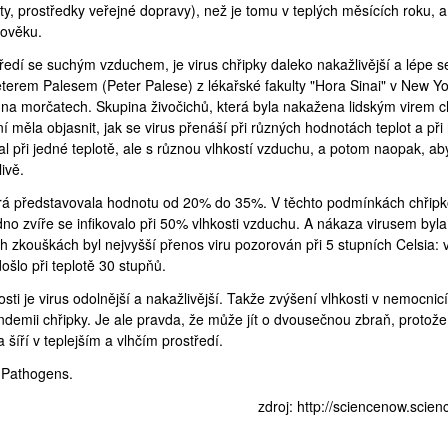
ty, prostředky veřejné dopravy), než je tomu v teplých měsících roku, a
lověku.
středí se suchým vzduchem, je
virus chřipky
daleko nakažlivější a lépe s
terem Palesem (Peter Palese) z lékařské fakulty "Hora Sinai" v New Y
 na morčatech. Skupina živočichů, která byla nakažena lidským virem c
 měla objasnit, jak se virus přenáší při různých hodnotách teplot a při
l při jedné teplotě, ale s různou vlhkostí vzduchu, a potom naopak, ab
ivě.
terá představovala hodnotu od 20% do 35%. V těchto podmínkách chřip
 zvíře se infikovalo při 50% vlhkosti vzduchu. A nákaza virusem byl
ích zkouškách byl nejvyšší přenos viru pozorován při 5 stupních Celsia:
ošlo při teplotě 30 stupňů.
osti je virus odolnější a nakažlivější. Takže zvýšení vlhkosti v nemocni
demii chřipky. Je ale pravda, že může jít o dvousečnou zbraň, protože 
íří v teplejším a vlhčím prostředí.
 Pathogens.
zdroj:
http://sciencenow.scien