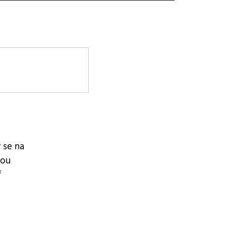
 se na
nou
f