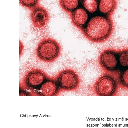
medicína
foto Chang F.
Chřipkový A virus
Vypadá to, že v zimě s
sezónní oslabení imunit