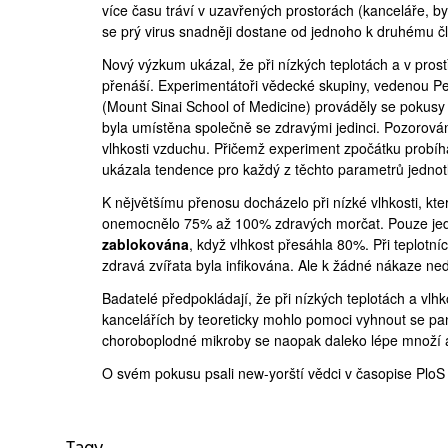
více času tráví v uzavřených prostorách (kanceláře, by
se prý virus snadněji dostane od jednoho k druhému č
Nový výzkum ukázal, že při nízkých teplotách a v pro
přenáší. Experimentátoři vědecké skupiny, vedenou Pe
(
Mount Sinai School of Medicine
) prováděly se pokusy
byla umístěna společně se zdravými jedinci. Pozorování
vlhkosti vzduchu. Přičemž experiment zpočátku probíha
ukázala tendence pro každý z těchto parametrů jednotl
K nějvětšímu přenosu docházelo při nízké vlhkosti, k
onemocnělo 75% až 100% zdravých morčat. Pouze jedno
zablokována
, když vlhkost přesáhla 80%. Při teplotn
zdravá zvířata byla infikována. Ale k žádné nákaze ned
Badatelé předpokládají, že při nízkých teplotách a vlhk
kancelářích by teoreticky mohlo pomoci vyhnout se pan
choroboplodné mikroby se naopak daleko lépe množí a š
O svém pokusu
psali
new-yorští vědci v časopise PloS