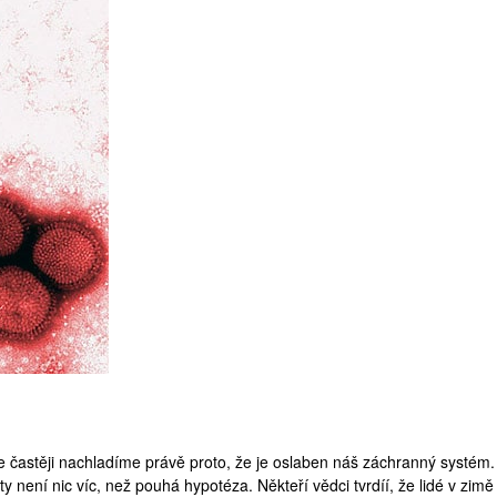
e častěji nachladíme právě proto, že je oslaben náš záchranný systém.
y není nic víc, než pouhá hypotéza. Někteří vědci tvrdíí, že lidé v zimě