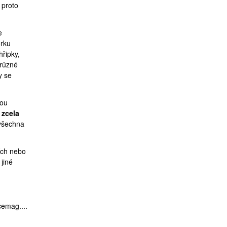
 proto
e
orku
hřipky,
 různé
y se
kou
a
zcela
 všechna
cích nebo
jiné
cemag....