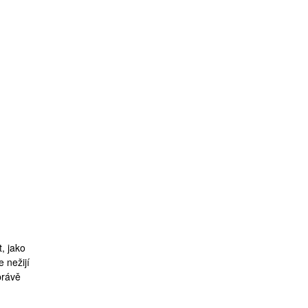
t, jako
 nežijí
právě