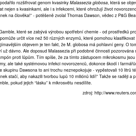
 podařilo rozšifrovat genom kvasinky
Malassezia globosa
, která se obje
 nejen s kvasinkami, ale i s infekcemi, které ohrožují život novorozen
ek na člověka!” - potěšeně zvolal Thomas Dawson, vědec z P&G Bea
Gamble, které se zabývá výrobou spotřební chemie - od prostředků pro
pomůže určit více než 50 různých enzymů, které pomohou klasifikovat a
ajímavějším objevem je ten fakt, že M. globosa má pohlavní geny. O to
í už dávno. Ale doposud Malassezia při podobné činnosti pozorována 
šampón proti lůpům. Tím spíše, že za tímto zástupcem mikrokosmu jsou i
émy, ale také systémovou infekci novorozenců, dokonce škodí i farmářů
 skupinu Dawsona to ani trochu neznepokojuje - vypěstovali 10 litrů té
ek stačí, aby nakazili tvorbou lupů 10 miliónů lidí!” Takže se raději a 
ble, pokud jejich “lásku” k mikrosvětu nesdílíte.
zdroj:
http://www.reuters.com/