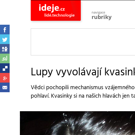
navigace
rubriky
astro
vesmír
ideje
projekty
lidé
společnost
Lupy vyvolávají kvasin
objevy
vynálezy
Vědci pochopili mechanismus vzájemného v
planeta
přiroda
pohlaví. Kvasinky si na našich hlavách jen t
pokrok
technologie
tajemství
firmy
zdraví