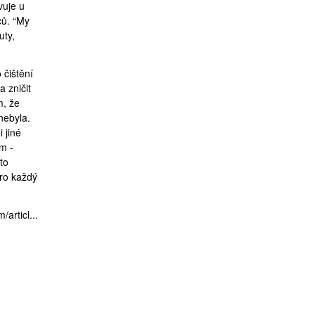
vuje u
ců. “My
uty,
 čištění
 zničit
m, že
nebyla.
 jiné
m -
to
pro každý
articl...