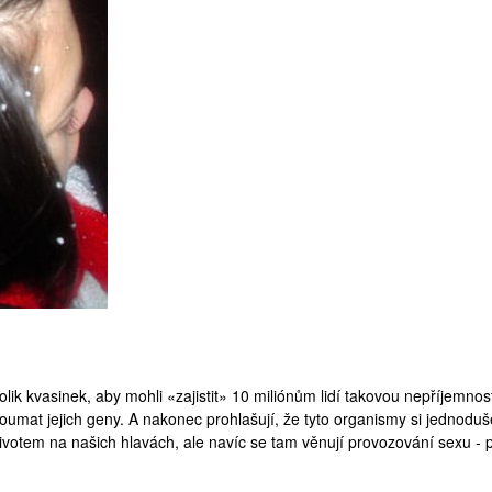
tolik kvasinek, aby mohli «zajistit» 10 miliónům lidí takovou nepříjemnos
koumat jejich geny. A nakonec prohlašují, že tyto organismy si jednoduše
votem na našich hlavách, ale navíc se tam věnují provozování sexu - 