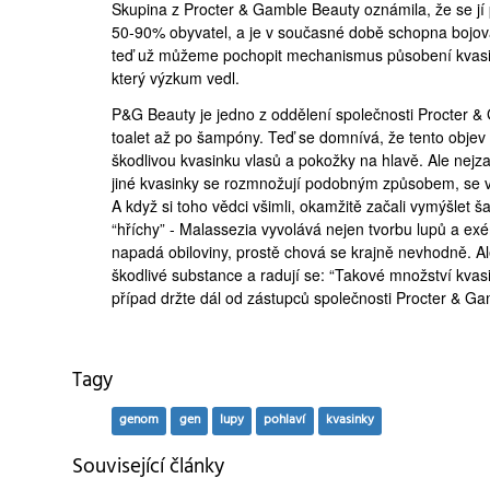
Skupina z Procter & Gamble Beauty oznámila, že se jí
50-90% obyvatel, a je v současné době schopna bojovat
teď už můžeme pochopit mechanismus působení kvasin
který výzkum vedl.
P&G Beauty je jedno z oddělení společnosti Procter & 
toalet až po šampóny. Teď se domnívá, že tento objev 
škodlivou kvasinku vlasů a pokožky na hlavě. Ale nejz
jiné kvasinky se rozmnožují podobným způsobem, se v
A když si toho vědci všimli, okamžitě začali vymýšlet 
“hříchy” - Malassezia vyvolává nejen tvorbu lupů a ex
napadá obiloviny, prostě chová se krajně nevhodně. Ale
škodlivé substance a radují se: “Takové množství kvasin
případ držte dál od zástupců společnosti Procter & Gam
Tagy
genom
gen
lupy
pohlaví
kvasinky
Související články