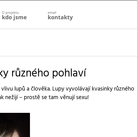
O projektu
email
kdo jsme
kontakty
ky různého pohlaví
livu lupů a člověka. Lupy vyvolávají kvasinky různého
ak nežijí – prostě se tam věnují sexu!