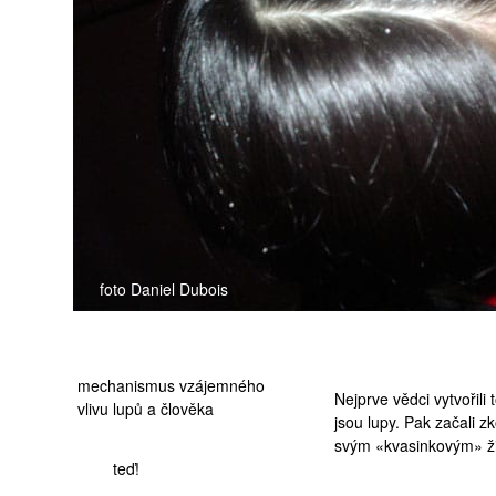
medicína
foto Daniel Dubois
mechanismus vzájemného
Nejprve vědci vytvořili 
vlivu lupů a člověka
jsou lupy. Pak začali z
svým «kvasinkovým» ži
teď!