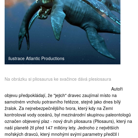
medicína
ilustrace Atlantic Productions
Na obrázku si pliosaurus ke svačince dává plesiosaura
Autoři
objevu předpokládají, že "jejich" dravec zaujímal místo na
samotném vrcholu potravního řetězce, stejně jako dnes
bílý
žralok
. Za nejnebezpečnějšího tvora, který kdy na Zemi
kontroloval vody oceánů, byl mezinárodní skupinou paleontologů
označen objevený plaz - nový druh pliosaura (
Pliosaurs
), který na
naší planetě žil před 147 milióny lety. Jednoho z největších
mořských dravců, který mnohými svými parametry předčil i