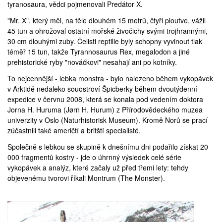
tyranosaura, vědci pojmenovali
Predátor X
.
"Mr. X", který měl, na těle dlouhém 15 metrů, čtyři ploutve, vážil
45 tun a ohrožoval ostatní mořské živočichy svými trojhrannými,
30 cm dlouhými zuby. Čelisti reptilie byly schopny vyvinout tlak
téměř 15 tun, takže
Tyrannosaurus Rex
,
megalodon
a jiné
prehistorické ryby
"nováčkovi" nesahají ani po kotníky.
To nejcennější - lebka monstra - bylo nalezeno během vykopávek
v Arktidě nedaleko souostroví Špicberky během dvoutýdenní
expedice v červnu 2008, která se konala pod vedením doktora
Jorna H. Huruma (
Jørn H. Hurum
) z Přírodovědeckého muzea
univerzity v Oslo (
Naturhistorisk Museum
). Kromě Norů se prací
zúčastnili také američtí a britští specialisté.
Společně s lebkou se skupině k dnešnímu dni podařilo získat 20
000 fragmentů kostry - jde o úhrnný výsledek celé série
vykopávek a analýz, které začaly už před třemi lety: tehdy
objevenému tvorovi říkali Montrum (
The Monster
).