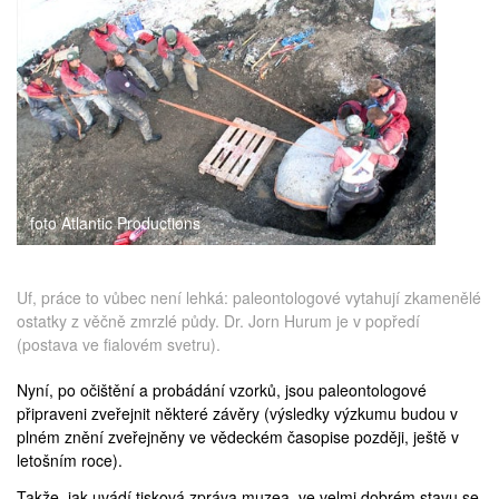
foto Atlantic Productions
Uf, práce to vůbec není lehká: paleontologové vytahují zkamenělé
ostatky z věčně zmrzlé půdy. Dr. Jorn Hurum je v popředí
(postava ve fialovém svetru).
Nyní, po očištění a probádání vzorků, jsou paleontologové
připraveni zveřejnit některé závěry (výsledky výzkumu budou v
plném znění zveřejněny ve vědeckém časopise později, ještě v
letošním roce).
Takže, jak uvádí
tisková zpráva
muzea, ve velmi dobrém stavu se