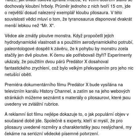
dochovaly kloubní hrboly. Průměr jednoho z nich tvoří 15 cm, jde
o největší dosud nalezený exemplář kloubu pliosaura. V této
souvislosti vědci mluví o tom, že tyranosaurus disponoval dvakrát
menší lebkou než "Mr. X".
Vědce ale zmátly ploutve monstra. Když propočetli jejich
hydrodynamické vlastnosti a s použitím aerodynamického potrubí,
paleontologové dospěli k závěru, že k pohybu by monstru zcela
stačily jen dvě ploutve. K čemu ale potřebovali čtyři? Experimenty
ukázaly, že použitím dvou párů Predátor X dosahoval
fantastického zrychlení, což bylo velkým překvapením pro jeho nic
netušící oběti.
Premiéra dokumentárního filmu Predátor X bude vysílána na
televizním kanálu History Channel, a zatím se na jeho webových
stránkách můžeme seznámit s materiály o pliosaurovi, které jsou
uvedeny ve
zvláštní rubrice
.
A reklamní šot filmu nejlépe dokazuje to, o jak populární objev v
současné době jde. Společně s experty, kteří si myslí, že pro
pliosaury uvedené rozměry a charakteristiky jsou neslýchané, my
čekáme na seriózní vědecké písemné potvrzení.