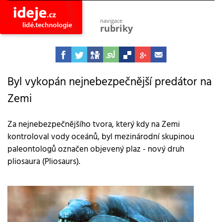
navigace
rubriky
astro
vesmír
ideje
projekty
Byl vykopán nejnebezpečnější predátor na
Zemi
lidé
společnost
objevy
Za nejnebezpečnějšího tvora, který kdy na Zemi
vynálezy
kontroloval vody oceánů, byl mezinárodní skupinou
planeta
paleontologů označen objevený plaz - nový druh
přiroda
pliosaura (Pliosaurs).
pokrok
technologie
tajemství
firmy
zdraví