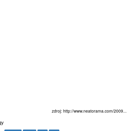
zdroj:
http://www.neatorama.com/2009...
gy