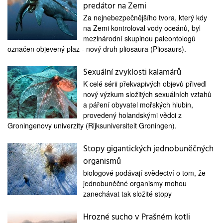
predátor na Zemi
Za nejnebezpečnějšího tvora, který kdy
na Zemi kontroloval vody oceánů, byl
mezinárodní skupinou paleontologů
označen objevený plaz - nový druh pliosaura (Pliosaurs).
Sexuální zvyklosti kalamárů
K celé sérii překvapivých objevů přivedl
nový výzkum složitých sexuálních vztahů
a páření obyvatel mořských hlubin,
provedený holandskými vědci z
Groningenovy univerzity (Rijksuniversiteit Groningen).
Stopy gigantických jednobuněčných
organismů
biologové podávají svědectví o tom, že
jednobuněčné organismy mohou
zanechávat tak složité stopy
Hrozné sucho v Prašném kotli