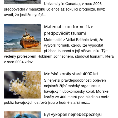
medicína
University in Canada), v roce 2006
předpověděl v magazínu Science až šokující prognózu, když
uvedl, že jestliže nynějš...
Matematickou formulí lze
předpovědět tsunami
Matematici z Velké Británie tvrdí, že
vytvořili formuli, kterou lze vypočítat
příchod tsunami a její ničivou sílu. Tým,
vedený profesorem Robinem Johnsonem, studoval tsunami, která
v roce 2004 zdev...
Mořské korály staré 4000 let
S největší pravděpodobností objeven
nejstarší žijící mořský organismus,
havajský hlubokomořský korál. Mořské
korály ze 400 metrů pod hladinou moře,
poblíž havajských ostrovů jsou o hodně starší než...
Byl vykopán nejnebezpečnější