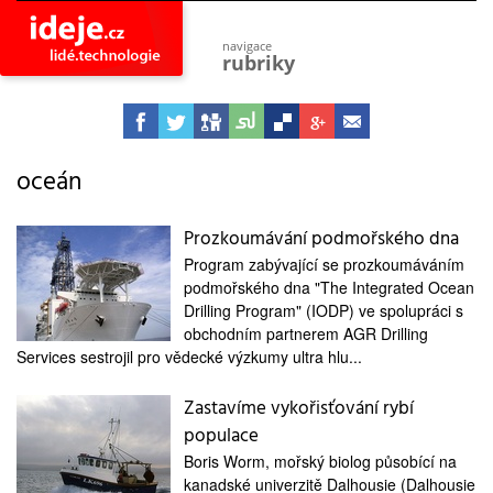
navigace
rubriky
astro
vesmír
ideje
projekty
oceán
lidé
společnost
Prozkoumávání podmořského dna
Program zabývající se prozkoumáváním
objevy
vynálezy
podmořského dna "The Integrated Ocean
Drilling Program" (IODP) ve spolupráci s
planeta
obchodním partnerem AGR Drilling
přiroda
Services sestrojil pro vědecké výzkumy ultra hlu...
pokrok
technologie
Zastavíme vykořisťování rybí
populace
tajemství
firmy
Boris Worm, mořský biolog působící na
kanadské univerzitě Dalhousie (Dalhousie
zdraví