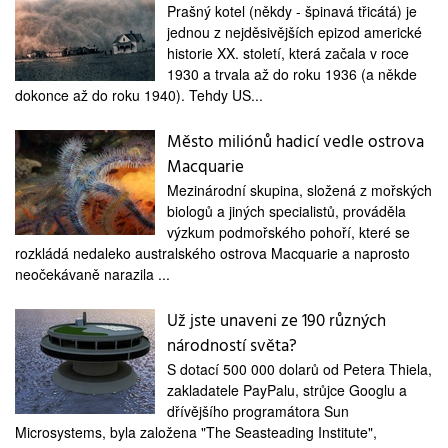
Prašný kotel (někdy - špinavá třicátá) je
jednou z nejděsivějších epizod americké
historie XX. století, která začala v roce
1930 a trvala až do roku 1936 (a někde
dokonce až do roku 1940). Tehdy US...
Město miliónů hadicí vedle ostrova
Macquarie
Mezinárodní skupina, složená z mořských
biologů a jiných specialistů, prováděla
výzkum podmořského pohoří, které se
rozkládá nedaleko australského ostrova Macquarie a naprosto
neočekávaně narazila ...
Už jste unaveni ze 190 různých
národností světa?
S dotací 500 000 dolarů od Petera Thiela,
zakladatele PayPalu, strůjce Googlu a
dřívějšího programátora Sun
Microsystems, byla založena "The Seasteading Institute",