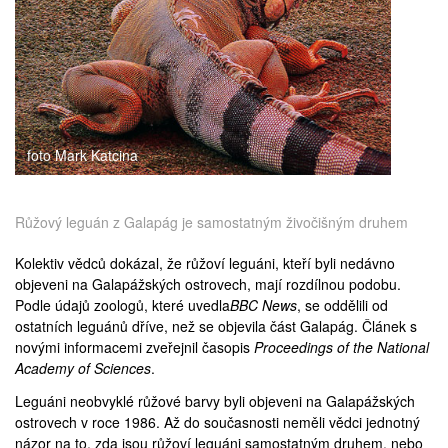
medicína
foto Mark Katcina
Růžový leguán z Galapág je samostatným živočišným druhem
Kolektiv vědců dokázal, že růžoví leguáni, kteří byli nedávno
objeveni na
Galapážských ostrovech
, mají rozdílnou podobu.
Podle údajů zoologů, které
uvedla
BBC News
, se oddělili od
ostatních leguánů dříve, než se objevila část Galapág. Článek s
novými informacemi
zveřejnil
časopis
Proceedings of the National
Academy of Sciences
.
Leguáni neobvyklé růžové barvy byli objeveni na Galapážských
ostrovech v roce 1986. Až do současnosti neměli vědci jednotný
názor na to, zda jsou růžoví leguáni samostatným druhem, nebo