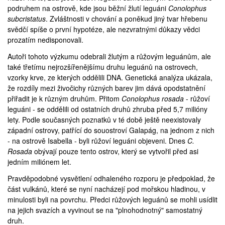
podruhem na ostrově, kde jsou běžní žlutí leguáni
Conolophus
subcristatus
. Zvláštnosti v chování a poněkud jiný tvar hřebenu
svědčí spíše o první hypotéze, ale nezvratnými důkazy vědci
prozatím nedisponovali.
Autoři tohoto výzkumu odebrali žlutým a růžovým leguánům, ale
také třetímu nejrozšířenějšímu druhu leguánů na ostrovech,
vzorky krve, ze kterých oddělili DNA. Genetická analýza ukázala,
že rozdíly mezi živočichy různých barev jim dává opodstatnění
přiřadit je k různým druhům. Přitom
Conolophus rosada
- růžoví
leguáni - se oddělili od ostatních druhů zhruba před 5,7 milióny
lety. Podle současných poznatků v té době ještě neexistovaly
západní ostrovy, patřící do souostroví Galapág, na jednom z nich
- na ostrově Isabella - byli růžoví leguáni objeveni. Dnes
C.
Rosada
obývají pouze tento ostrov, který se vytvořil před asi
jedním miliónem let.
Pravděpodobné vysvětlení odhaleného rozporu je předpoklad, že
část vulkánů, které se nyní nacházejí pod mořskou hladinou, v
minulosti byli na povrchu. Předci růžových leguánů se mohli usídlit
na jejich svazích a vyvinout se na "plnohodnotný" samostatný
druh.