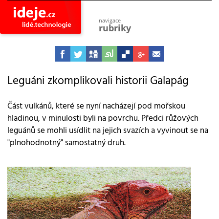
navigace
rubriky
astro
vesmír
ideje
projekty
Leguáni zkomplikovali historii Galapág
lidé
společnost
Část vulkánů, které se nyní nacházejí pod mořskou
hladinou, v minulosti byli na povrchu. Předci růžových
objevy
vynálezy
leguánů se mohli usídlit na jejich svazích a vyvinout se na
"plnohodnotný" samostatný druh.
planeta
přiroda
pokrok
technologie
tajemství
firmy
zdraví