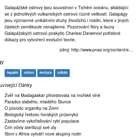
Galapážské ostrovy jsou souostroví v Tichém oceánu, skládající
se z jednotlivých vulkanických ostrovů různé velikosti. Galapágy
jsou významné unikátními druhy živočichů i rostlin, které v jiných
částech zeměkoule nenajdeme. Pozorování flóry a fauny
Galapážských ostrovů poskytlo
Charlesi Darwinovi
potřebné
důkazy pro vytvoření
evoluční teorie
.
zdroj:
http://www.pnas.org/content/e...
gy
leguáni
ostrov
evoluce
vulkán
visející články
Zvěř na Madagaskar
přicestovala na mořské vlně
Paradox slabého,
mladého Slunce
O
původu organiky
na Zemi
Biologický řetězec
horských průsmyků
Zastavíme
vykořisťování rybí populace
Čím
včely sterilizují
své úly
Sloni v Africe
vytváří nové skupiny rodin