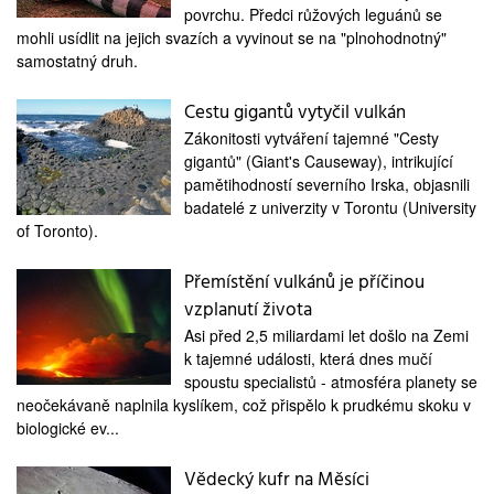
medicína
povrchu. Předci růžových leguánů se
mohli usídlit na jejich svazích a vyvinout se na "plnohodnotný"
samostatný druh.
Cestu gigantů vytyčil vulkán
Zákonitosti vytváření tajemné "Cesty
gigantů" (Giant's Causeway), intrikující
pamětihodností severního Irska, objasnili
badatelé z univerzity v Torontu (University
of Toronto).
Přemístění vulkánů je příčinou
vzplanutí života
Asi před 2,5 miliardami let došlo na Zemi
k tajemné události, která dnes mučí
spoustu specialistů - atmosféra planety se
neočekávaně naplnila kyslíkem, což přispělo k prudkému skoku v
biologické ev...
Vědecký kufr na Měsíci