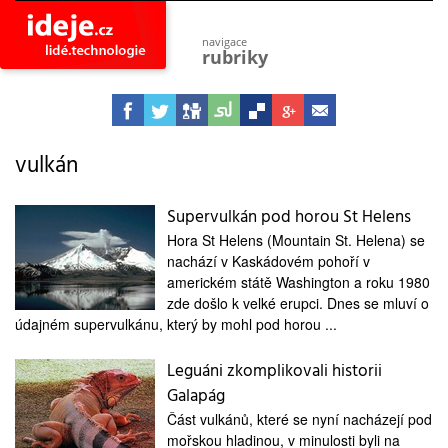
navigace
rubriky
astro
vesmír
ideje
projekty
vulkán
lidé
společnost
Supervulkán pod horou St Helens
Hora St Helens (Mountain St. Helena) se
objevy
vynálezy
nachází v Kaskádovém pohoří v
americkém státě Washington a roku 1980
planeta
zde došlo k velké erupci. Dnes se mluví o
přiroda
údajném supervulkánu, který by mohl pod horou ...
pokrok
technologie
Leguáni zkomplikovali historii
Galapág
tajemství
firmy
Část vulkánů, které se nyní nacházejí pod
mořskou hladinou, v minulosti byli na
zdraví