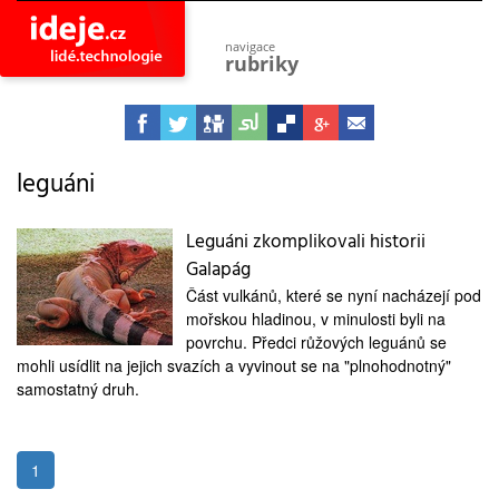
navigace
rubriky
astro
vesmír
ideje
projekty
leguáni
lidé
společnost
Leguáni zkomplikovali historii
Galapág
objevy
vynálezy
Část vulkánů, které se nyní nacházejí pod
mořskou hladinou, v minulosti byli na
planeta
přiroda
povrchu. Předci růžových leguánů se
mohli usídlit na jejich svazích a vyvinout se na "plnohodnotný"
pokrok
samostatný druh.
technologie
tajemství
firmy
1
zdraví