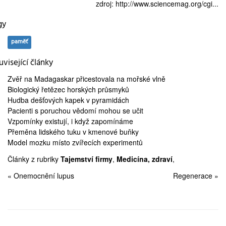
zdroj:
http://www.sciencemag.org/cgi...
gy
paměť
visející články
Zvěř na Madagaskar
přicestovala na mořské vlně
Biologický řetězec
horských průsmyků
Hudba dešťových kapek
v pyramidách
Pacienti s poruchou vědomí
mohou se učit
Vzpomínky existují, i když
zapomínáme
Přeměna lidského tuku v
kmenové buňky
Model mozku
místo zvířecích experimentů
Články z rubriky
Tajemství firmy
,
Medicína, zdraví
,
« Onemocnění lupus
Regenerace »