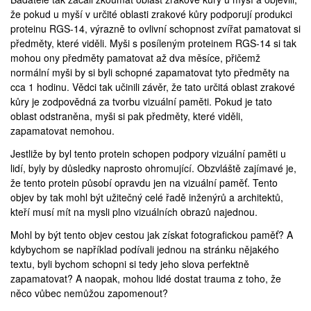
že pokud u myší v určité oblasti zrakové kůry podporují produkci
proteinu RGS-14, výrazně to ovlivní schopnost zvířat pamatovat si
předměty, které viděli. Myši s posíleným proteinem RGS-14 si tak
mohou ony předměty pamatovat až dva měsíce, přičemž
normální myši by si byli schopné zapamatovat tyto předměty na
cca 1 hodinu. Vědci tak učinili závěr, že tato určitá oblast zrakové
kůry je zodpovědná za tvorbu vizuální
paměti
. Pokud je tato
oblast odstraněna, myši si pak předměty, které viděli,
zapamatovat nemohou.
Jestliže by byl tento protein schopen podpory vizuální paměti u
lidí, byly by důsledky naprosto ohromující. Obzvláště zajímavé je,
že tento protein působí opravdu jen na vizuální paměť. Tento
objev by tak mohl být užitečný celé řadě inženýrů a architektů,
kteří musí mít na mysli plno vizuálních obrazů najednou.
Mohl by být tento objev cestou jak získat fotografickou paměť? A
kdybychom se například podívali jednou na stránku nějakého
textu, byli bychom schopni si tedy jeho slova perfektně
zapamatovat? A naopak, mohou lidé dostat trauma z toho, že
něco vůbec nemůžou zapomenout?