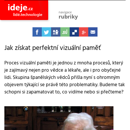
navigace
rubriky
astro
vesmír
ideje
projekty
Jak získat perfektní vizuální paměť
lidé
společnost
Proces vizuální paměti je jednou z mnoha procesů, který
je zajímavý nejen pro vědce a lékaře, ale i pro obyčejné
objevy
vynálezy
lidi. Skupina španělských vědců přišla nyní s ohromným
objevem týkající se právě této problematiky. Budeme tak
planeta
přiroda
schopni si zapamatovat to, co vidíme nebo si přečteme?
pokrok
technologie
tajemství
firmy
zdraví