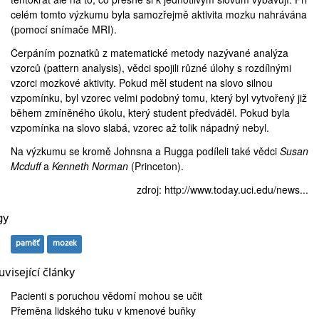
celém tomto výzkumu byla samozřejmě aktivita mozku nahrávána
(pomocí snímače MRI).
Čerpáním poznatků z matematické metody nazývané analýza
vzorců (pattern analysis), vědci spojili různé úlohy s rozdílnými
vzorci mozkové aktivity. Pokud měl student na slovo silnou
vzpomínku, byl vzorec velmi podobný tomu, který byl vytvořený již
během zmíněného úkolu, který student předváděl. Pokud byla
vzpomínka na slovo slabá, vzorec až tolik nápadný nebyl.
Na výzkumu se kromě Johnsna a Rugga podíleli také vědci
Susan
Mcduff
a
Kenneth Norman
(Princeton).
zdroj:
http://www.today.uci.edu/news...
gy
paměť
mozek
visející články
Pacienti s poruchou vědomí
mohou se učit
Přeměna lidského tuku v
kmenové buňky