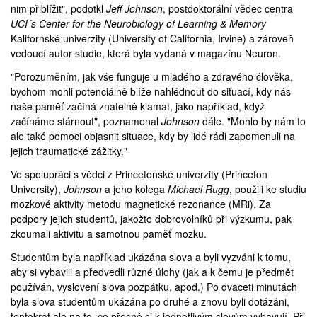
nim přiblížit", podotkl
Jeff Johnson
, postdoktorální vědec centra
UCI´s Center for the Neurobiology of Learning & Memory
Kalifornské univerzity (
University of California
, Irvine) a zároveň
vedoucí autor studie, která byla
vydaná
v magazínu Neuron.
"Porozuměním, jak vše funguje u mladého a zdravého člověka,
bychom mohli potenciálně blíže nahlédnout do situací, kdy nás
naše paměť začíná znatelně klamat, jako například, když
začínáme stárnout", poznamenal
Johnson
dále. "Mohlo by nám to
ale také pomoci objasnit situace, kdy by lidé rádi zapomenuli na
jejich traumatické zážitky."
Ve spolupráci s vědci z Princetonské univerzity (
Princeton
University
),
Johnson
a jeho kolega
Michael Rugg
, použili ke studiu
mozkové aktivity metodu magnetické rezonance (
MRi
). Za
podpory jejich studentů, jakožto dobrovolníků při výzkumu, pak
zkoumali aktivitu a samotnou paměť mozku.
Studentům byla například ukázána slova a byli vyzváni k tomu,
aby si vybavili a předvedli různé úlohy (jak a k čemu je předmět
používán, vyslovení slova pozpátku, apod.) Po dvaceti minutách
byla slova studentům ukázána po druhé a znovu byli dotázáni,
tentokrát ale na to, co přesně si k jednotlivým slovům vybavují. Při