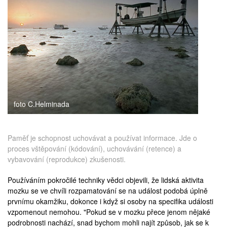
medicína
foto C.Helminada
Paměť je schopnost uchovávat a používat informace. Jde o
proces vštěpování (kódování), uchovávání (retence) a
vybavování (reprodukce) zkušenosti.
Používáním pokročilé techniky vědci objevili, že lidská aktivita
mozku se ve chvíli rozpamatování se na událost podobá úplně
prvnímu okamžiku, dokonce i když si osoby na specifika události
vzpomenout nemohou. "Pokud se v mozku přece jenom nějaké
podrobnosti nachází, snad bychom mohli najít způsob, jak se k