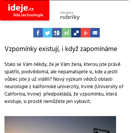
navigace
rubriky
astro
vesmír
ideje
projekty
Vzpomínky existují, i když zapomínáme
lidé
společnost
Stalo se Vám někdy, že je Vám žena, kterou jste právě
spatřili, podvědomá, ale nepamatujete si, kde a jestli
objevy
vynálezy
vůbec jste ji už viděli? Nový výzkum vědců oblasti
neurologie z kalifornské univerzity, Irvine (University of
planeta
přiroda
California, Irvine) předpokládá, že vzpomínku, která
existuje, si prostě nemůžete jen vybavit.
pokrok
technologie
tajemství
firmy
zdraví