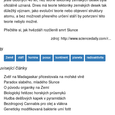
oficiálně uznaná. Dnes má teorie tektoniky zemských desek tak
důležitý význam, jako evoluční teorie nebo objevení struktury
atomu, a bez možnosti přesného určení stáří by potvrzení této
teorie nebylo možné.
Přečtěte si, jak hvězdáři
rozčlenili smrt Slunce
zdroj:
http://www.sciencedaily.com/r...
gy
Země
stáří
hornina
posuv
kontinent
planeta
radioaktivita
visející články
Zvěř na Madagaskar
přicestovala na mořské vlně
Paradox slabého,
mladého Slunce
O
původu organiky
na Zemi
Biologický řetězec
horských průsmyků
Hudba dešťových kapek
v pyramidách
Bezdrogový Cannabis
pro olej a vlákna
Geneticky modifikovaná
bakterie umí fotit