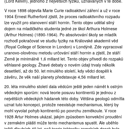
(
Lord Kelvin
), jednoho z největších fyziků, uznávaných v té době.
V roce 1898 objevila
Marie Curie
radioaktivní záření a už v roce
1904
Ernest Rutherford
zjistil, že proces radioaktivního rozpadu
lze využít pro stanovení stáří hornin. Tento objev udělal silný
dojem na mladičkého studenta jedné ze škol Arthura Holmese
(
Arthur Holmes
) (1890-1964). Po absolvování školy se mladík
rozhodl pokračovat ve studiu fyziky na Královské akademii věd
(
Royal College of Science
in London) v Londýně. Zde vypracoval
uranovo-olověnou metodu určování stáří hornin a zjistil, že stáří
Země je minimálně 1,6 miliard let. Tento objev přivedl do rozpaků
věhlasné geology. Žhavé debaty o novém údaji trvaly několik
desetiletí, až do 50. let minulého století, kdy vědci dospěli k
závěru, že věk naší planety představuje 4,56 miliard let.
20. léta minulého století dala vědcům ještě jeden námět k ostrým
vědeckým sporům: nová teorie posuvu kontinentů je jednou z
největších vědeckých hádanek této doby. Většina geologů odmítla
uznat tuto koncepci, protože neexistuje mechanismus, který by
mohl vyvolat pohyb kontinentů po povrchu zeměkoule. V roce
1928 Artur Holmes ukázal, jakým způsobem konvekční proudění
v zemském plášti může tento mechanismus spustit. Ale uběhlo
ještě dlouhých 40 let, než teorie tektoniky zemských desek byla