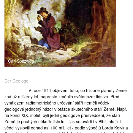
medicína
Carl Spitzweg
Der Geologe
V roce 1911 objevení toho, co historie planety Země
zná už miliardy let, naprosto změnilo světonázor lidstva. Před
vynálezem radiometrického určování stáří neměli vědci-
geologové jednotný názor v otázce skutečného stáří Země. Např.
na konci XIX. století byli jedni geologové přesvědčeni, že stáří
Země je pouhých několik tisíc let - jak se uvádí i v Bibli, ale jiní
vědci vyslovili odhad asi 100 mil. let - podle výpočtů Lorda Kelvina