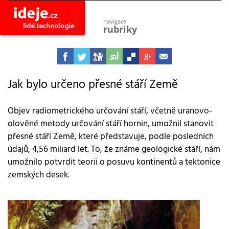
navigace
rubriky
astro
vesmír
ideje
projekty
Jak bylo určeno přesné stáří Země
lidé
společnost
Objev radiometrického určování stáří, včetně uranovo-
olověné metody určování stáří hornin, umožnil stanovit
objevy
vynálezy
přesné stáří Země, které představuje, podle posledních
údajů, 4,56 miliard let. To, že známe geologické stáří, nám
planeta
přiroda
umožnilo potvrdit teorii o posuvu kontinentů a tektonice
zemských desek.
pokrok
technologie
tajemství
firmy
zdraví