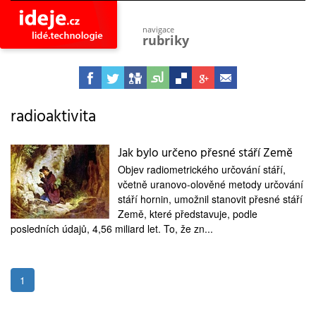
navigace
rubriky
astro
vesmír
ideje
projekty
radioaktivita
lidé
společnost
Jak bylo určeno přesné stáří Země
Objev radiometrického určování stáří,
objevy
vynálezy
včetně uranovo-olověné metody určování
stáří hornin, umožnil stanovit přesné stáří
planeta
Země, které představuje, podle
přiroda
posledních údajů, 4,56 miliard let. To, že zn...
pokrok
technologie
tajemství
1
firmy
zdraví