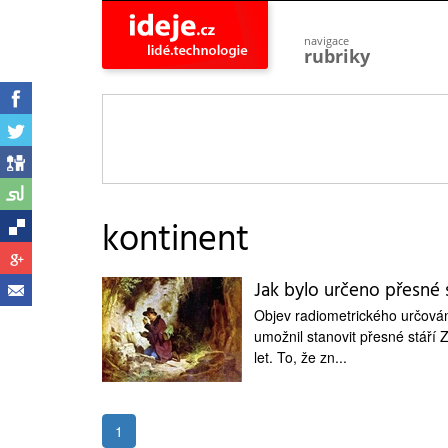
navigace
rubriky
astro
vesmír
ideje
projekty
lidé
společnost
kontinent
objevy
vynálezy
Jak bylo určeno přesné 
planeta
přiroda
Objev radiometrického určován
umožnil stanovit přesné stáří 
pokrok
technologie
let. To, že zn...
tajemství
firmy
1
zdraví