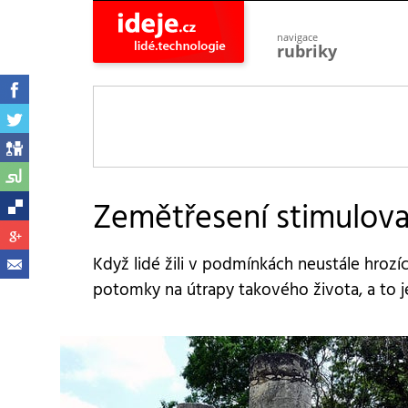
navigace
rubriky
astro
vesmír
ideje
projekty
lidé
společnost
Zemětřesení stimulovala
objevy
vynálezy
Když lidé žili v podmínkách neustále hrozíc
planeta
přiroda
potomky na útrapy takového života, a to j
pokrok
technologie
tajemství
firmy
zdraví