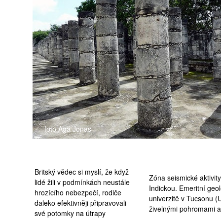
medicína
foto Aga Jonas
Britský vědec si myslí, že když
Zóna seismické aktivit
lidé žili v podmínkách neustále
Indickou. Emeritní geo
hrozícího nebezpečí, rodiče
univerzitě v Tucsonu (
U
daleko efektivněji připravovali
živelnými pohromami a
své potomky na útrapy