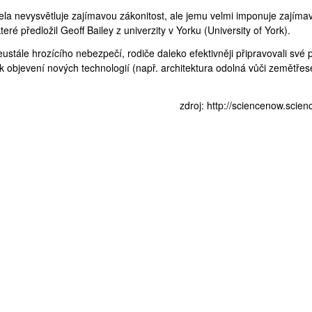
ela nevysvětluje zajímavou zákonitost, ale jemu velmi imponuje zajíma
teré předložil
Geoff Bailey
z univerzity v Yorku (
University of York
).
neustále hrozícího nebezpečí, rodiče daleko efektivněji připravovali své
 k objevení nových technologií (např. architektura odolná vůči zemětřes
zdroj:
http://sciencenow.scien