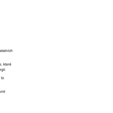
statních
e, které
gií.
 to
mii