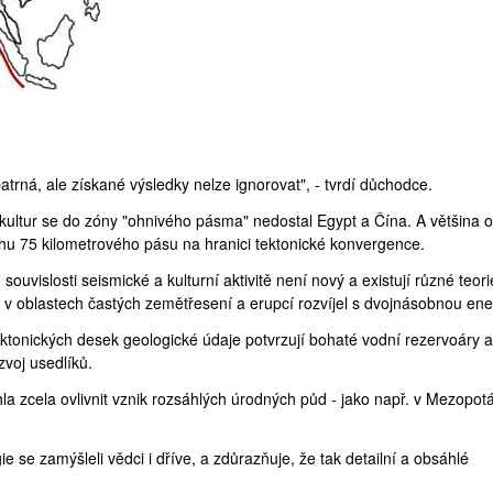
 patrná, ale získané výsledky nelze ignorovat", - tvrdí důchodce.
ultur se do zóny "ohnivého pásma" nedostal Egypt a Čína. A většina o
hu 75 kilometrového pásu na hranici tektonické konvergence.
souvislosti seismické a kulturní aktivitě není nový a existují různé teori
ot v oblastech častých zemětřesení a erupcí rozvíjel s dvojnásobnou ener
tektonických desek geologické údaje potvrzují bohaté vodní rezervoáry a
voj usedlíků.
a zcela ovlivnit vznik rozsáhlých úrodných půd - jako např. v
Mezopotá
e se zamýšleli vědci i dříve, a zdůrazňuje, že tak detailní a obsáhlé