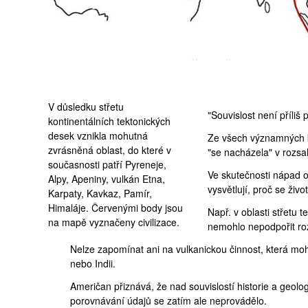
ilustrace Eric Force/Geoarchaeology
V důsledku střetu
"Souvislost není příliš
kontinentálních tektonických
desek vznikla mohutná
Ze všech významných k
zvrásněná oblast, do které v
"se nacházela" v rozsa
současnosti patří Pyreneje,
Ve skutečnosti nápad o 
Alpy, Apeniny, vulkán Etna,
vysvětlují, proč se živ
Karpaty, Kavkaz, Pamír,
Himaláje. Červenými body jsou
Např. v oblasti střetu 
na mapě vyznačeny civilizace.
nemohlo nepodpořit roz
Nelze zapomínat ani na vulkanickou činnost, která mohl
nebo
Indii
.
Američan přiznává, že nad souvislostí historie a geologi
porovnávání údajů se zatím ale neprovádělo.