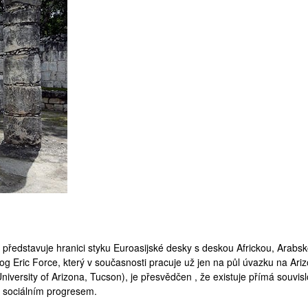
y představuje hranici styku Euroasijské desky s deskou Africkou, Arabs
log Eric Force, který v současnosti pracuje už jen na půl úvazku na Ari
niversity of Arizona
, Tucson), je přesvědčen , že existuje přímá souvis
 sociálním progresem.