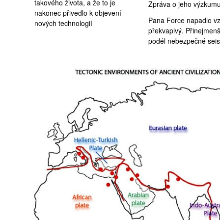
takového života, a že to je
Zpráva o jeho výzkum
nakonec přivedlo k objevení
Pana Force napadlo vzí
nových technologií
překvapivý. Přinejmenš
podél nebezpečné seis