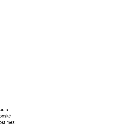
kou a
zonské
lost mezi