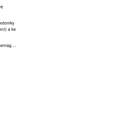
vé
 potomky
ení) a ke
cemag....