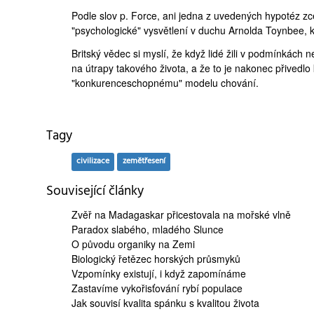
Podle slov p. Force, ani jedna z uvedených hypotéz zc
"psychologické" vysvětlení v duchu Arnolda Toynbee, k
Britský vědec si myslí, že když lidé žili v podmínkách 
na útrapy takového života, a že to je nakonec přivedlo
"konkurenceschopnému" modelu chování.
Tagy
civilizace
zemětřesení
Související články
Zvěř na Madagaskar
přicestovala na mořské vlně
Paradox slabého,
mladého Slunce
O
původu organiky
na Zemi
Biologický řetězec
horských průsmyků
Vzpomínky existují, i když
zapomínáme
Zastavíme
vykořisťování rybí populace
Jak souvisí kvalita spánku s
kvalitou života