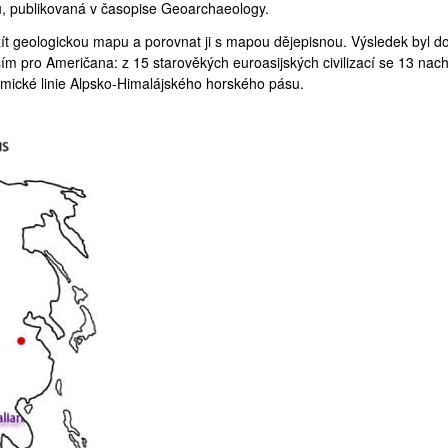
u,
publikovaná
v časopise Geoarchaeology.
t geologickou mapu a porovnat ji s mapou dějepisnou. Výsledek byl d
ím pro Američana: z 15 starověkých euroasijských civilizací se 13 nac
mické linie Alpsko-Himalájského horského pásu.