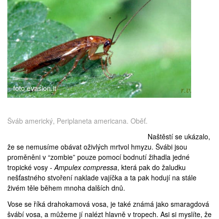
medicína
foto evasion.it
Šváb americký, Periplaneta americana. Oběť.
Naštěstí se ukázalo,
že se nemusíme obávat oživlých mrtvol hmyzu. Švábi jsou
proměněni v “zombie” pouze pomocí bodnutí žihadla jedné
tropické vosy -
Ampulex compressa
, která pak do žaludku
nešťastného stvoření naklade vajíčka a ta pak hodují na stále
živém těle během mnoha dalších dnů.
Vose se říká drahokamová vosa, je také známá jako smaragdová
švábí vosa, a můžeme jí nalézt hlavně v tropech. Asi si myslíte, že