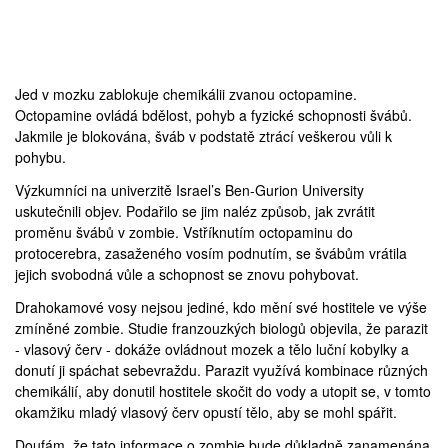
Jed v mozku zablokuje chemikálii zvanou octopamine.
Octopamine ovládá bdělost, pohyb a fyzické schopnosti švábů.
Jakmile je blokována, šváb v podstatě ztrácí veškerou vůli k
pohybu.
Výzkumníci na univerzitě
Israel’s Ben-Gurion University
uskutečnili objev. Podařilo se jim naléz způsob, jak zvrátit
proměnu švábů v zombie. Vstříknutím octopaminu do
protocerebra, zasaženého vosím podnutím, se švábům vrátila
jejich svobodná vůle a schopnost se znovu pohybovat.
Drahokamové vosy nejsou jediné, kdo mění své hostitele ve výše
zmíněné zombie. Studie franzouzkých biologů objevila, že parazit
-
vlasový červ
- dokáže
ovládnout mozek
a tělo luční kobylky a
donutí ji spáchat sebevraždu. Parazit využívá kombinace různých
chemikálií, aby donutil hostitele skočit do vody a utopit se, v tomto
okamžiku mladý vlasový červ opustí tělo, aby se mohl spářit.
Doufám, že tato informace o zombie bude důkladně zanamenána