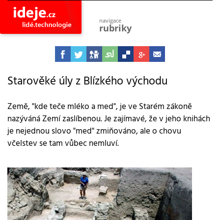
navigace
rubriky
astro
vesmír
ideje
projekty
Starověké úly z Blízkého východu
lidé
společnost
Země, "kde teče mléko a med", je ve Starém zákoně
nazýváná Zemí zaslíbenou. Je zajímavé, že v jeho knihách
objevy
vynálezy
je nejednou slovo "med" zmiňováno, ale o chovu
včelstev se tam vůbec nemluví.
planeta
přiroda
pokrok
technologie
tajemství
firmy
zdraví