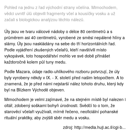
Pohled na jednu z řad východní strany včelína. Mimochodem,
vědci uvnitř úlů objevili fragmenty včel a kousíčky vosku a už
začali s biologickou analýzou těchto nálezů.
Úly jsou ve tvaru válcové nádoby o délce 80 centimetrů a s
průměrem asi 40 centimetrů, vyrobené ze směsi nepálené hlíny a
slámy. Úly jsou naskládány na sebe do tří horizontálních řad.
Podle vyjádření zkušených včelařů, kteří navštívili místo
vykopávek, toto hospodářství mohlo ve své době přinášet
každoročně kolem půl tuny medu.
Podle Mazara, údaje radio-uhlíkového rozboru potvrzují, že úly
byly vyrobeny někdy v IX. - X. století před našim letopočtem. A to
znamená, že je před námi nejstarší nález tohoto druhu, který kdy
byl na Blízkem Východě objeven.
Mimochodem je velmi zajímavé, že na stejném místě byl nalezen i
oltář, zdobený soškami bohyň úrodnosti. Svědčí to o tom, že
starověcí včelaři využívali, mírně řečeno, neoficiální pohanské
rituální praktiky, aby zvýšili sběr medu a vosku.
zdroj:
http://media.huji.ac.il/cgi-b...