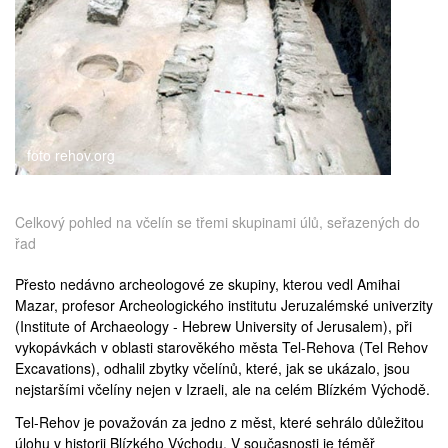
medicína
foto rehov.org
Celkový pohled na včelín se třemi skupinami úlů, seřazených do
řad
Přesto nedávno archeologové ze skupiny, kterou vedl
Amihai
Mazar
, profesor Archeologického institutu Jeruzalémské univerzity
(
Institute of Archaeology - Hebrew University of Jerusalem
), při
vykopávkách v oblasti starověkého města Tel-Rehova (
Tel Rehov
Excavations
), odhalil zbytky včelínů, které, jak se ukázalo, jsou
nejstaršími včelíny nejen v Izraeli, ale na celém Blízkém Východě.
Tel-Rehov je považován za jedno z měst, které sehrálo důležitou
úlohu v historii Blízkého Východu. V současnosti je téměř