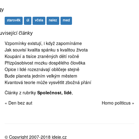
gy
starověk
úl
včela
nalez
med
visející články
Vzpomínky existují, i když
zapomínáme
Jak souvisí kvalita spánku s
kvalitou života
Koupání
a tisíce zraněných dětí ročně
Přizpůsobivost mozku
dospělého člověka
Opice i lidé
rozeznávají obličeje
stejně
Bude planeta
jedním velkým městem
Kvantová teorie může
vysvětlit zbožná přání
Články z rubriky
Společnost, lidé
,
« Den bez aut
Homo politicus »
© Copyright 2007-2018 ideje.cz