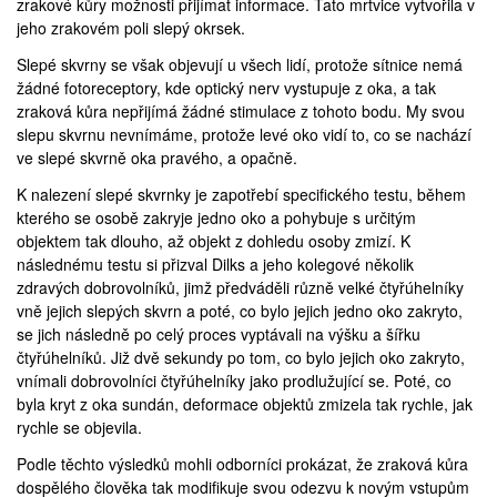
zrakové kůry možnosti přijímat informace. Tato mrtvice vytvořila v
jeho zrakovém poli slepý okrsek.
Slepé skvrny
se však objevují u všech lidí, protože sítnice nemá
žádné fotoreceptory, kde optický nerv vystupuje z oka, a tak
zraková kůra nepřijímá žádné stimulace z tohoto bodu. My svou
slepu skvrnu nevnímáme, protože levé oko vidí to, co se nachází
ve slepé skvrně oka pravého, a opačně.
K nalezení slepé skvrnky je zapotřebí specifického testu, během
kterého se osobě zakryje jedno oko a pohybuje s určitým
objektem tak dlouho, až objekt z dohledu osoby zmizí. K
následnému testu si přizval Dilks a jeho kolegové několik
zdravých dobrovolníků, jimž předváděli různě velké čtyřúhelníky
vně jejich slepých skvrn a poté, co bylo jejich jedno oko zakryto,
se jich následně po celý proces vyptávali na výšku a šířku
čtyřúhelníků. Již dvě sekundy po tom, co bylo jejich oko zakryto,
vnímali dobrovolníci čtyřúhelníky jako prodlužující se. Poté, co
byla kryt z oka sundán, deformace objektů zmizela tak rychle, jak
rychle se objevila.
Podle těchto výsledků mohli odborníci prokázat, že zraková kůra
dospělého člověka tak modifikuje svou odezvu k novým vstupům