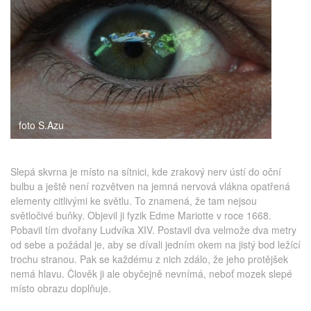
medicína
foto S.Azu
Slepá skvrna je místo na sítnici, kde zrakový nerv ústí do oční
bulbu a ještě není rozvětven na jemná nervová vlákna opatřená
elementy citlivými ke světlu. To znamená, že tam nejsou
světločivé buňky. Objevil ji fyzik Edme Mariotte v roce 1668.
Pobavil tím dvořany Ludvíka XIV. Postavil dva velmože dva metry
od sebe a požádal je, aby se dívali jedním okem na jistý bod ležící
trochu stranou. Pak se každému z nich zdálo, že jeho protějšek
nemá hlavu. Člověk ji ale obyčejně nevnímá, neboť mozek slepé
místo obrazu doplňuje.