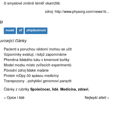
či smyslové změně téměř okamžitě.
zdroj:
http://www.physorg.com/news16...
gy
mozek
síť
přizpůsobivost
visející články
Pacienti s poruchou vědomí
mohou se učit
Vzpomínky existují, i když
zapomínáme
Přeměna lidského tuku v
kmenové buňky
Model mozku
místo zvířecích experimentů
Původní zdroj
lidské malárie
Protein mDpy-30
spásou medicíny
Transpozony
- pohybliví genomoví paraziti
Články z rubriky
Společnost, lidé
,
Medicína, zdraví
,
« Opice i lidé
Nejlepší atleti »