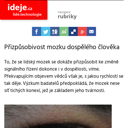
navigace
rubriky
astro
vesmír
ideje
projekty
Přizpůsobivost mozku dospělého člověka
lidé
společnost
To, že se lidský mozek se dokáže přizpůsobit ke změně
signálního řízení dokonce i v dospělosti, víme.
objevy
vynálezy
Překvapujícím objevem vědců však je, s jakou rychlostí se
tak děje. Výzkum badatelů předpokládá, že mozek nese
planeta
přiroda
síť tichých konexí, jež je základem jeho tvárnosti.
pokrok
technologie
tajemství
firmy
zdraví