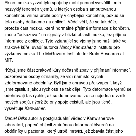
Sklon mozku vyzvat tyto spoje by mohl pomoci vysvětlit tento
nezvyklý fenomén vjemů, u kterých osoba s amputovanou
končetinou vnímá určité pocity v chybějící končetině, pokud se
této osoby dotkneme na obličeji. Vědci věří, že se tak děje,
protože část mozku, která normálně přijímá informace z končetin,
začne "odkazovat" na signály z blízké oblasti mozku, jež přijímá
informace z obličeje. Tyto vztahující se vjemy jsme našli také ve
zrakové kůře, uvádí autorka
Nancy Kanwisher
z institutu pro
výzkumy mozku
The McGovern Institute for Brain Research at
MIT
.
"Když jsme část zrakové kůry dočasně zbavily přijímání informací,
pozorované osoby oznámily, že vidí namísto krychlí
zdeformované obdélníky. Byli jsme opravdu překvapeni, když
jsme zjistili, s jakou rychlostí se tak děje. Tyto deformace vjemů se
odehrávají tak rychle, až se domníváme, že se nejedná o vznik
nových spojů, nýbrž že ony spoje existují, ale jsou tiché,
vysvětluje
Kanwisher
.
Daniel Dilks
autor a postgraduální vědec v Kanwisherové
laboratoři, poprvé objevil zmíněnou deformaci čtverců na
obdélníky u pacienta, který utrpěl mrtvici, jež zbavila část jeho