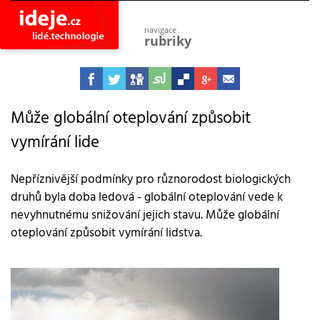
navigace
rubriky
astro
vesmír
ideje
projekty
Může globální oteplování způsobit
vymírání lide
lidé
společnost
objevy
Nepříznivější podmínky pro různorodost biologických
vynálezy
druhů byla doba ledová - globální oteplování vede k
planeta
nevyhnutnému snižování jejich stavu. Může globální
přiroda
oteplování způsobit vymírání lidstva.
pokrok
technologie
tajemství
firmy
zdraví