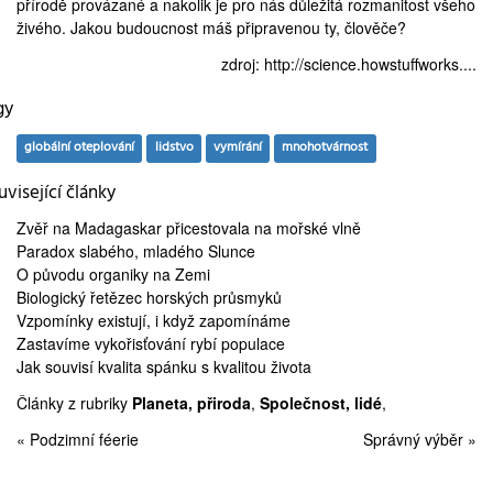
přírodě provázané a nakolik je pro nás důležitá rozmanitost všeho
živého. Jakou budoucnost máš připravenou ty, člověče?
zdroj:
http://science.howstuffworks....
gy
globální oteplování
lidstvo
vymírání
mnohotvárnost
visející články
Zvěř na Madagaskar
přicestovala na mořské vlně
Paradox slabého,
mladého Slunce
O
původu organiky
na Zemi
Biologický řetězec
horských průsmyků
Vzpomínky existují, i když
zapomínáme
Zastavíme
vykořisťování rybí populace
Jak souvisí kvalita spánku s
kvalitou života
Články z rubriky
Planeta, přiroda
,
Společnost, lidé
,
« Podzimní féerie
Správný výběr »