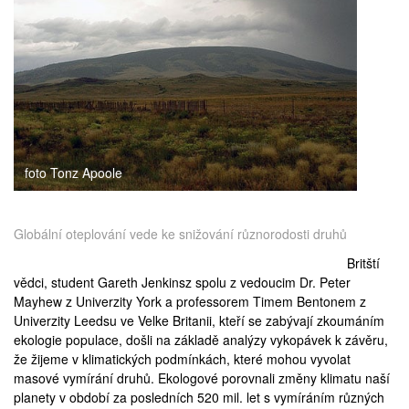
medicína
foto Tonz Apoole
Globální oteplování vede ke snižování různorodosti druhů
Britští
vědci, student Gareth Jenkinsz spolu z vedoucim Dr.
Peter
Mayhew
z
Univerzity York
a professorem
Timem Bentonem
z
Univerzity Leedsu
ve Velke Britanii, kteří se zabývají zkoumáním
ekologie populace, došli na základě analýzy vykopávek k závěru,
že žijeme v klimatických podmínkách, které mohou vyvolat
masové vymírání druhů. Ekologové porovnali změny klimatu naší
planety v období za posledních 520 mil. let s vymíráním různých