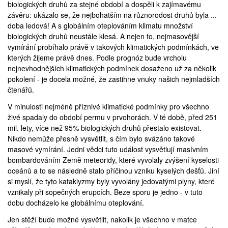
biologických druhů za stejné období a dospěli k zajímavému
závěru: ukázalo se, že nejbohatším na různorodost druhů byla ...
doba ledová! A s globálním oteplováním klimatu množství
biologických druhů neustále klesá. A nejen to, nejmasovější
vymírání probíhalo právě v takových klimatických podmínkách, ve
kterých žijeme právě dnes. Podle prognóz bude vrcholu
nejnevhodnějších klimatických podmínek dosaženo už za několik
pokolení - je docela možné, že zastihne vnuky našich nejmladších
čtenářů.
V minulosti nejméně příznivé klimatické podmínky pro všechno
živé spadaly do období permu v prvohorách. V té době, před 251
mil. lety, více než 95% biologických druhů přestalo existovat.
Nikdo nemůže přesně vysvětlit, s čím bylo svázáno takové
masové vymírání. Jedni vědci tuto událost vysvětlují masívním
bombardováním Země meteoridy, které vyvolaly zvýšení kyselosti
oceánů a to se následně stalo příčinou vzniku kyselých dešťů. Jiní
si myslí, že tyto kataklyzmy byly vyvolány jedovatými plyny, které
vznikaly při sopečných erupcích. Beze sporu je jedno - v tuto
dobu docházelo ke globálnímu oteplování.
Jen stěží bude možné vysvětlit, nakolik je všechno v matce