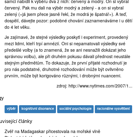
samci nabídli k výběru dva z nich: červený a modrý. On si vybral
červený. Pak mu dali na výběr modrý a zelený - a on si vybral
zelený («já jsem přece jasně řekl, že modrá je špatná!»). A teď,
dospělí, dávejte pozor: podobné chování zaznamenáváme i u dětí
do 4 let věku.
Je zajímavé, že stejné výsledky poskytl i experiment, provedený
mezi lidmi, kteří trpí amnézií. Oni si nepamatovali výsledky své
předešlé volby (a to znamená, že se ani nesnažili dokázat jeho
správnou volbu), ale při druhém pokusu dávali přednost neustále
stejným předmětům. To dokazuje, že první přijaté rozhodnutí je
pro nás podstatné, druhotné rozhodování může být ovlivněno
prvním, může být korigováno různými, i drobnými nuancemi.
zdroj:
http://www.nytimes.com/2007/1...
gy
výběr
kognitivní disonance
sociální psychologie
racionálne vysvětlení
visející články
Zvěř na Madagaskar
přicestovala na mořské vlně