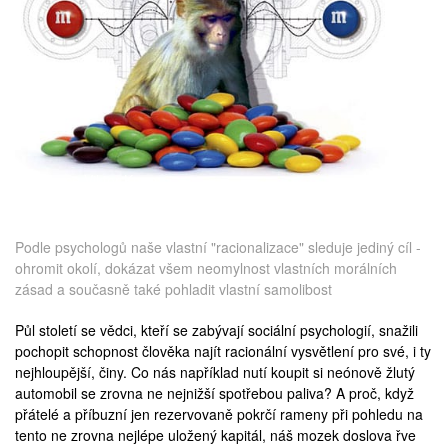
medicína
ilustrace Viktor Koen
Podle psychologů naše vlastní "racionalizace" sleduje jediný cíl -
ohromit okolí, dokázat všem neomylnost vlastních morálních
zásad a současně také pohladit vlastní samolibost
Půl století se vědci, kteří se zabývají sociální psychologií, snažili
pochopit schopnost člověka najít racionální vysvětlení pro své, i ty
nejhloupější, činy. Co nás například nutí koupit si neónově žlutý
automobil se zrovna ne nejnižší spotřebou paliva? A proč, když
přátelé a příbuzní jen rezervovaně pokrčí rameny při pohledu na
tento ne zrovna nejlépe uložený kapitál, náš mozek doslova řve