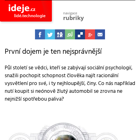
navigace
rubriky
astro
vesmír
ideje
projekty
První dojem je ten nejsprávnější
lidé
společnost
Půl století se vědci, kteří se zabývají sociální psychologií,
snažili pochopit schopnost člověka najít racionální
objevy
vynálezy
vysvětlení pro své, i ty nejhloupější, činy. Co nás například
nutí koupit si neónově žlutý automobil se zrovna ne
planeta
přiroda
nejnižší spotřebou paliva?
pokrok
technologie
tajemství
firmy
zdraví