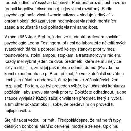
radostí jediné: «Yesss! Je báječný!» Podobná «rozdílnost názorů»
(neboli kognitivní dissonance) je jev velmi rozšířený. Podle
psychologů naše vlastní «racionalizace» sleduje jediný cíl -
ohromit okolí, dokázat všem neomylnost vlastních morálních
zásad a současně také pohladit vlastní samolibost.
V roce 1956
Jack Brehm
, jeden ze studentů profesora sociální
psychologie
Leona Festingera
, přinesl do laboratoře několik svých
svatebních dárků a poprosil své kolegy stanovit priority mezi
toustovačem, stolní lampou, stopkami a tranzistorovým rádiem.
Každý měl vybrat jeden ze dvou předmětů, které se mu nejvíce
líbily a slíbil jim, že si jej pak mohou odnést domů. (Pravda, na
konci experimentu se p. Brem přiznal, že ve skutečnisti se vůbec
nechystá někoho obdarovat, čímž jednu ze zúčastněných žen
rozplakal). Po tom, co byl proveden výběr, byli účastníci konkurzu
požádáni, aby znovu stanovili priority. Dokážete odhadnout, jak se
sitauce vyvíjela? Každý začal chválit ten předmět, který si vybral,
a tím chtěl dokázat okolí i sobě, že především on provedl tu
nejlepší volbu.
Stejně tak si vedou i primáti. Předpokládejme, že máme tři typy
dětských bonbónů M&M’s: červené, modré a zelené. Opičímu