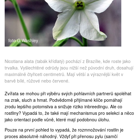
medicína
foto G.Washley
Nicotiana alata (tabák křídlatý) pochází z Brazílie, kde roste jako
trvalka. Vyšlechtěné odrůdy jsou nižší než původní druh, dosahují
maximálně čtyřiceti centimetrů. Mají větší a výraznější květ v
barvě bílé, růžové nebo červené.
Zvířata se mohou při výběru svých pohlavních partnerů spoléhat
na zrak, sluch a hmat. Podvědomě přijímané klíče pomáhají
zrodu lepšího potomstva a snižuje riziko inbreedingu. Ale co
rostliny? Vypadá to, že také mají mechanismus pro selekci a něco
jako orientaci podle vůně, které mají podobnou úlohu.
Pouze na první pohled to vypadá, že rozmnožování rostlin je
proces absolutně náhodný. Vždyť při přenosu pylu (samčí