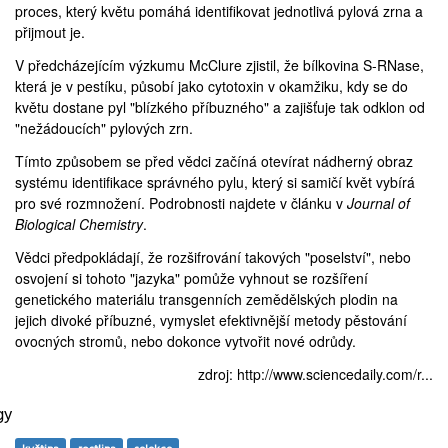
proces, který květu pomáhá identifikovat jednotlivá pylová zrna a
přijmout je.
V předcházejícím výzkumu McClure zjistil, že bílkovina S-RNase,
která je v pestíku, působí jako cytotoxin v okamžiku, kdy se do
květu dostane pyl "blízkého příbuzného" a zajišťuje tak odklon od
"nežádoucích" pylových zrn.
Tímto způsobem se před vědci začíná otevírat nádherný obraz
systému identifikace správného pylu, který si samičí květ vybírá
pro své rozmnožení. Podrobnosti najdete v
článku
v
Journal of
Biological Chemistry
.
Vědci předpokládají, že rozšifrování takových "poselství", nebo
osvojení si tohoto "jazyka" pomůže vyhnout se rozšíření
genetického materiálu transgenních zemědělských plodin na
jejich divoké příbuzné, vymyslet efektivnější metody pěstování
ovocných stromů, nebo dokonce vytvořit nové odrůdy.
zdroj:
http://www.sciencedaily.com/r...
gy