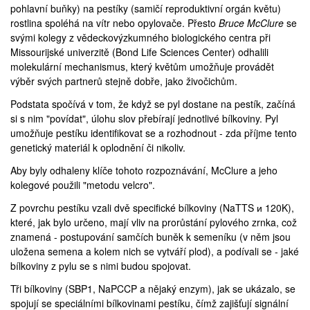
pohlavní buňky) na pestíky (samičí reproduktivní orgán květu)
rostlina spoléhá na vítr nebo opylovače. Přesto
Bruce McClure
se
svými kolegy z vědeckovýzkumného biologického centra při
Missourijské univerzitě (
Bond Life Sciences Center
) odhalili
molekulární mechanismus, který květům umožňuje provádět
výběr svých partnerů stejně dobře, jako živočichům.
Podstata spočívá v tom, že když se pyl dostane na pestík, začíná
si s nim "povídat", úlohu slov přebírají jednotlivé bílkoviny. Pyl
umožňuje pestíku identifikovat se a rozhodnout - zda příjme tento
genetický materiál k oplodnění či nikoliv.
Aby byly odhaleny klíče tohoto rozpoznávání, McClure a jeho
kolegové použili "metodu velcro".
Z povrchu pestíku vzali dvě specifické bílkoviny (NaTTS и 120K),
které, jak bylo určeno, mají vliv na prorůstání pylového zrnka, což
znamená - postupování samčích buněk k semeníku (v něm jsou
uložena semena a kolem nich se vytváří plod), a podívali se - jaké
bílkoviny z pylu se s nimi budou spojovat.
Tři bílkoviny (SBP1, NaPCCP a nějaký enzym), jak se ukázalo, se
spojují se speciálními bílkovinami pestíku, čímž zajišťují signální