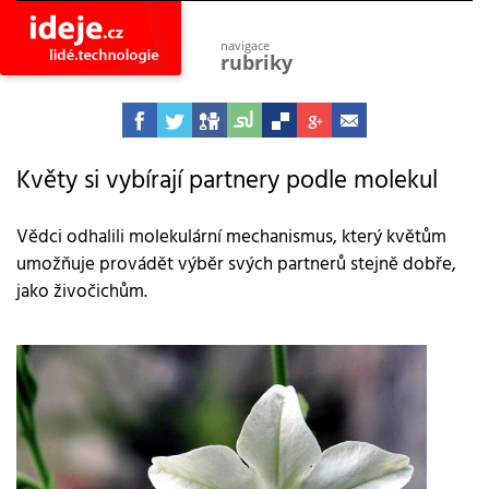
navigace
rubriky
astro
vesmír
ideje
projekty
Květy si vybírají partnery podle molekul
lidé
společnost
Vědci odhalili molekulární mechanismus, který květům
umožňuje provádět výběr svých partnerů stejně dobře,
objevy
vynálezy
jako živočichům.
planeta
přiroda
pokrok
technologie
tajemství
firmy
zdraví