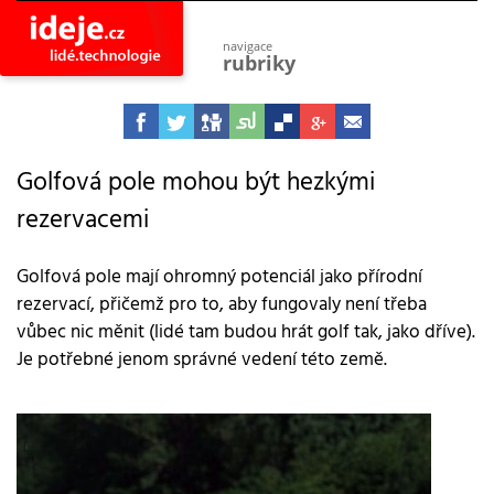
navigace
rubriky
astro
vesmír
ideje
projekty
Golfová pole mohou být hezkými
rezervacemi
lidé
společnost
objevy
Golfová pole mají ohromný potenciál jako přírodní
vynálezy
rezervací, přičemž pro to, aby fungovaly není třeba
planeta
vůbec nic měnit (lidé tam budou hrát golf tak, jako dříve).
přiroda
Je potřebné jenom správné vedení této země.
pokrok
technologie
tajemství
firmy
zdraví