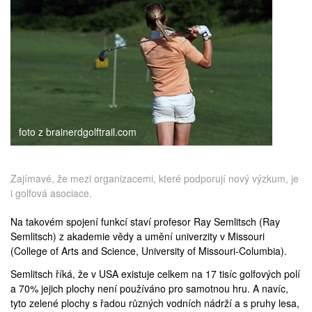
medicína
foto z brainerdgolftrail.com
Zajímavé, že mezi organizacemi, které podporují nový výzkum, je
i golfová asociace.
Na takovém spojení funkcí staví profesor Ray Semlitsch (
Ray
Semlitsch
) z akademie vědy a umění univerzity v Missouri
(
College of Arts and Science, University of Missouri-Columbia
).
Semlitsch říká, že v USA existuje celkem na 17 tisíc golfových polí
a 70% jejich plochy není používáno pro samotnou hru. A navíc,
tyto zelené plochy s řadou různých vodních nádrží a s pruhy lesa,