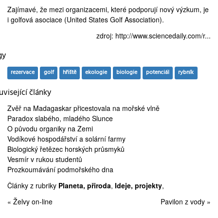
Zajímavé, že mezi organizacemi, které podporují nový výzkum, je
i golfová asociace (
United States Golf Association
).
zdroj:
http://www.sciencedaily.com/r...
gy
rezervace
golf
hřiště
ekologie
biologie
potenciál
rybník
visející články
Zvěř na Madagaskar
přicestovala na mořské vlně
Paradox slabého,
mladého Slunce
O
původu organiky
na Zemi
Vodíkové hospodářství
a solární farmy
Biologický řetězec
horských průsmyků
Vesmír
v rukou studentů
Prozkoumávání
podmořského dna
Články z rubriky
Planeta, přiroda
,
Ideje, projekty
,
« Želvy on-line
Pavilon z vody »