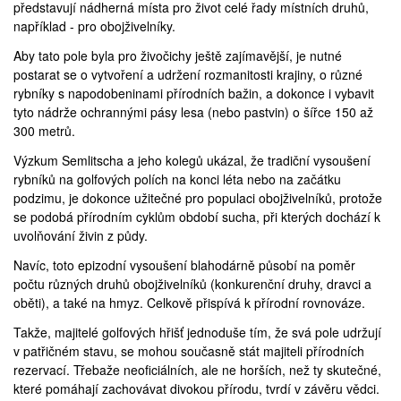
představují nádherná místa pro život celé řady místních druhů,
například - pro obojživelníky.
Aby tato pole byla pro živočichy ještě zajímavější, je nutné
postarat se o vytvoření a udržení rozmanitosti krajiny, o různé
rybníky s napodobeninami přírodních bažin, a dokonce i vybavit
tyto nádrže ochrannými pásy lesa (nebo pastvin) o šířce 150 až
300 metrů.
Výzkum Semlitscha a jeho kolegů ukázal, že tradiční vysoušení
rybníků na golfových polích na konci léta nebo na začátku
podzimu, je dokonce užitečné pro populaci obojživelníků, protože
se podobá přírodním cyklům období sucha, při kterých dochází k
uvolňování živin z půdy.
Navíc, toto epizodní vysoušení blahodárně působí na poměr
počtu různých druhů obojživelníků (konkurenční druhy, dravci a
oběti), a také na hmyz. Celkově přispívá k přírodní rovnováze.
Takže, majitelé golfových hřišť jednoduše tím, že svá pole udržují
v patřičném stavu, se mohou současně stát majiteli přírodních
rezervací. Třebaže neoficiálních, ale ne horších, než ty skutečné,
které pomáhají zachovávat divokou přírodu, tvrdí v závěru vědci.