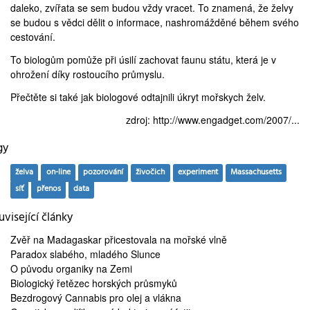
daleko, zvířata se sem budou vždy vracet. To znamená, že želvy
se budou s vědci dělit o informace, nashromážděné během svého
cestování.
To biologům pomůže při úsilí zachovat faunu státu, která je v
ohrožení díky rostoucího průmyslu.
Přečtěte si také jak biologové odtajnili
úkryt mořskych želv
.
zdroj:
http://www.engadget.com/2007/...
gy
želva
on-line
pozorování
živočich
experiment
Massachusetts
síť
přenos
data
visející články
Zvěř na Madagaskar
přicestovala na mořské vlně
Paradox slabého,
mladého Slunce
O
původu organiky
na Zemi
Biologický řetězec
horských průsmyků
Bezdrogový Cannabis
pro olej a vlákna