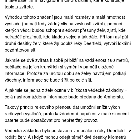
a také satelitním navigátorem GPS s čidlem, které kontroluje
teplotu zvířete.
Výhodou tohoto značení jsou malé rozměry a malá hmotnost
vysílače (nemají tedy žádný vliv na zvyklosti zvířat), pomocí
kterých vědci budou schopni sledovat přesuny želv, zjistí, kde
nejraději přezimují, kde kladou vejce a tak dále. Při tom asi půl
druhé desítky želv, které žijí poblíž
řeky Deerfield
, vytvoří lokální
bezdrátovou síť.
Jakmile se dvě zvířata k sobě přiblíží na vzdálenost 160 metrů,
počítače na jejich krunýřích si vymění v paměti uložené
informace. Protože za určitou dobu se želvy navzájem potkají
všechny, informace se bude šířit po celé síti.
A jakmile se jedna z želv ocitne v blízkosti vědecké základny –
celá nashromážděná informace bude předána do Amherstu.
Takový princip reléového přenosu dat umožnil snížit výkon
radiových vysílačů, proto každodenní napájení z malé sluneční
baterie bude dostačovat pro nepřetržitý provoz.
Vědecká základna byla postavena v močálech řeky Deerfield - v
rodišti želv. A i když mohou odejít téměř dvě desítky kilometrů