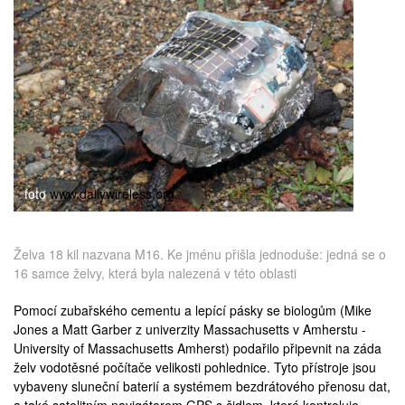
medicína
foto
www.dailywireless.org
Želva 18 kil nazvana M16. Ke jménu přišla jednoduše: jedná se o
16 samce želvy, která byla nalezená v této oblasti
Pomocí zubařského cementu a lepící pásky se biologům (Mike
Jones a Matt Garber z univerzity Massachusetts v Amherstu -
University of Massachusetts Amherst
) podařilo připevnit na záda
želv vodotěsné počítače velikosti pohlednice. Tyto přístroje jsou
vybaveny sluneční baterií a systémem bezdrátového přenosu dat,