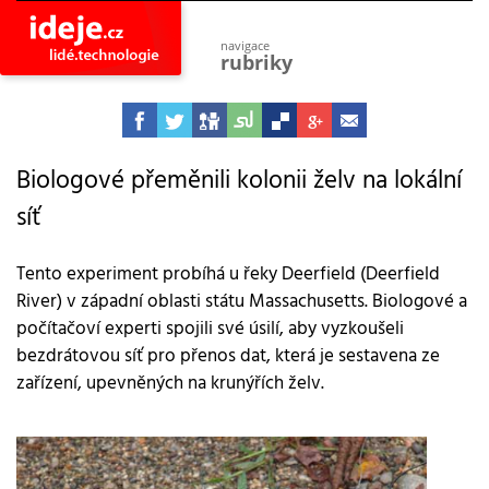
navigace
rubriky
astro
vesmír
ideje
projekty
Biologové přeměnili kolonii želv na lokální
síť
lidé
společnost
objevy
Tento experiment probíhá u řeky Deerfield (Deerfield
vynálezy
River) v západní oblasti státu Massachusetts. Biologové a
planeta
počítačoví experti spojili své úsilí, aby vyzkoušeli
přiroda
bezdrátovou síť pro přenos dat, která je sestavena ze
pokrok
zařízení, upevněných na krunýřích želv.
technologie
tajemství
firmy
zdraví