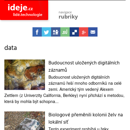
navigace
rubriky
astro
vesmír
ideje
projekty
data
lidé
společnost
Budoucnost uložených digitálních
záznamů
objevy
vynálezy
Budoucnost uložených digitálních
záznamů řeší mnoho odborníků na celé
planeta
přiroda
zemi. Americký tým vedený Alexem
Zettlem (z Univerzity California, Berkley) nyní přichází s metodou,
pokrok
která by mohla být schopna...
technologie
Biologové přeměnili kolonii želv na
tajemství
firmy
lokální síť
zdraví
Tento experiment probíhá u řeky