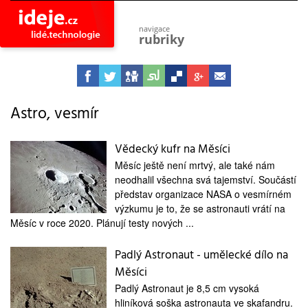
navigace
rubriky
astro
vesmír
ideje
projekty
Astro, vesmír
lidé
společnost
Vědecký kufr na Měsíci
Měsíc ještě není mrtvý, ale také nám
objevy
vynálezy
neodhalil všechna svá tajemství. Součástí
představ organizace NASA o vesmírném
planeta
výzkumu je to, že se astronauti vrátí na
přiroda
Měsíc v roce 2020. Plánují testy nových ...
pokrok
technologie
Padlý Astronaut - umělecké dílo na
Měsíci
tajemství
firmy
Padlý Astronaut je 8,5 cm vysoká
hliníková soška astronauta ve skafandru.
zdraví