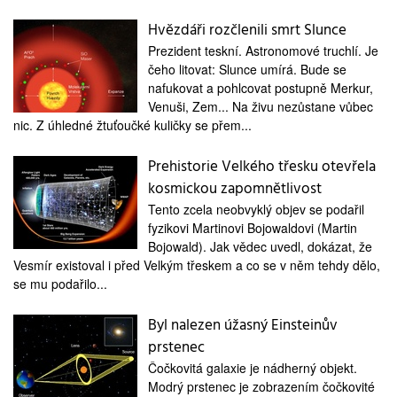
Hvězdáři rozčlenili smrt Slunce
Prezident teskní. Astronomové truchlí. Je
čeho litovat: Slunce umírá. Bude se
nafukovat a pohlcovat postupně Merkur,
Venuši, Zem... Na živu nezůstane vůbec
nic. Z úhledné žtuťoučké kuličky se přem...
Prehistorie Velkého třesku otevřela
kosmickou zapomnětlivost
Tento zcela neobvyklý objev se podařil
fyzikovi Martinovi Bojowaldovi (Martin
Bojowald). Jak vědec uvedl, dokázat, že
Vesmír existoval i před Velkým třeskem a co se v něm tehdy dělo,
se mu podařilo...
Byl nalezen úžasný Einsteinův
prstenec
Čočkovitá galaxie je nádherný objekt.
Modrý prstenec je zobrazením čočkovité