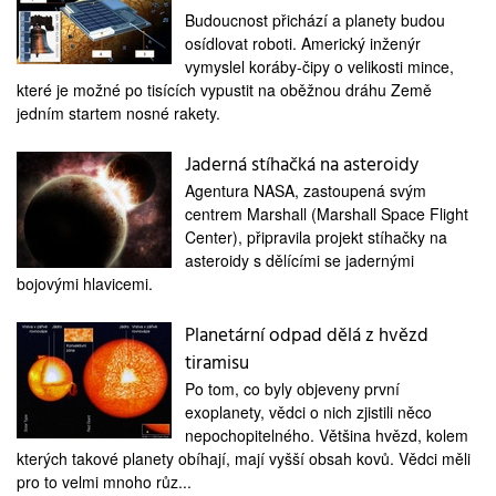
Budoucnost přichází a planety budou
osídlovat roboti. Americký inženýr
vymyslel koráby-čipy o velikosti mince,
které je možné po tisících vypustit na oběžnou dráhu Země
jedním startem nosné rakety.
Jaderná stíhačká na asteroidy
Agentura NASA, zastoupená svým
centrem Marshall (Marshall Space Flight
Center), připravila projekt stíhačky na
asteroidy s dělícími se jadernými
bojovými hlavicemi.
Planetární odpad dělá z hvězd
tiramisu
Po tom, co byly objeveny první
exoplanety, vědci o nich zjistili něco
nepochopitelného. Většina hvězd, kolem
kterých takové planety obíhají, mají vyšší obsah kovů. Vědci měli
pro to velmi mnoho růz...