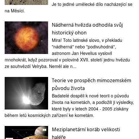
medicína
Je to jediné umělecké dílo nacházející se
na Měsíci.
Nádherná hvězda odhodila svůj
historický ohon
Mira! Toto latinské slovo, v překladu
"nádherná" nebo "podivuhodná",
astronom Jan Hevelius vyslovil
mnohokrát, když pozoroval v polovině XVII. století jednu hvězdu
ze souhvězdí Velryba. Neměl ale n...
Teorie ve prospěch mimozemském
původu života
Badatelé dospěli k nové teorii o původu
života na kometách, a podložili ji výsledky,
které byly v letech 2004 - 2005 získány
během letů kosmických zařízení ke kometám.
Meziplanetární koráb velikosti
haléře