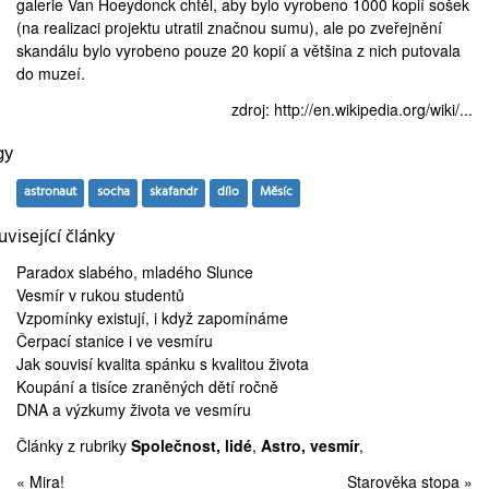
galerie Van Hoeydonck chtěl, aby bylo vyrobeno 1000 kopií sošek
(na realizaci projektu utratil značnou sumu), ale po zveřejnění
skandálu bylo vyrobeno pouze 20 kopií a většina z nich putovala
do muzeí.
zdroj:
http://en.wikipedia.org/wiki/...
gy
astronaut
socha
skafandr
dílo
Měsíc
visející články
Paradox slabého,
mladého Slunce
Vesmír
v rukou studentů
Vzpomínky existují, i když
zapomínáme
Čerpací stanice
i ve vesmíru
Jak souvisí kvalita spánku s
kvalitou života
Koupání
a tisíce zraněných dětí ročně
DNA a
výzkumy života
ve vesmíru
Články z rubriky
Společnost, lidé
,
Astro, vesmír
,
« Mira!
Starověka stopa »