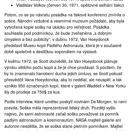
Vladislav Volkov (červen 30, 1971, opětovné selhání tlaku)
Potom, co se po návratu posádka na tiskové konferenci zmínila o
sošce, Národní vzdušné a vesmírné muzeum požádalo, aby byla
vytvořena kopie sošky na ukázku pro veřejnost. Posádka
souhlasila pod podmínkou, že bude zveřejněna „s dobrým
úmyslem a bez publicity“; v dubnu 1972, Van Hoeydonck
představil Museu kopii Padlého Astronauta, která je v současné
době společně s destičkou exponátem na výstavě.
V květnu 1972, se Scott dozvěděl, že Van Hoeydonck plánuje
výrobu většího počtu kopií a že je chce prodávat. S pocitem, že
by to znamenalo hanobení ducha jejich úmluvy, se Scott pokusil
přesvědčit Vana Hoeydoncka, aby to nedělal, ale neuspěl; a tak
vzniklo 950 označených kopií, které v galerii Waddell v New Yorku
šly do prodeje za 750$ za kus.
Podle interview, které umělec poskytl novinám
De Morgen
, to není
pravda. Soška měla reprezentovat lidský druh. Později vyšlo
najevo, že sami astronauté začali sošku považovat za pomník
padlým astronautům a kosmonautům. NASA majiteli galerie ani
autorovi nesdělila, že se soška stane pietním pomníkem. Majitel