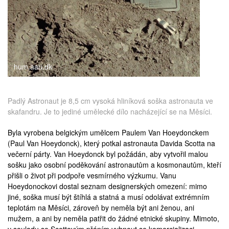
medicína
hum.aau.dk
Padlý Astronaut je 8,5 cm vysoká hliníková soška astronauta ve
skafandru. Je to jediné umělecké dílo nacházející se na Měsíci.
Byla vyrobena belgickým umělcem Paulem Van Hoeydonckem
(
Paul Van Hoeydonck
), který potkal astronauta
Davida Scotta
na
večerní párty. Van Hoeydonck byl požádán, aby vytvořil malou
sošku jako osobní poděkování astronautům a kosmonautům, kteří
přišli o život při podpoře vesmírného výzkumu. Vanu
Hoeydonockovi dostal seznam designerských omezení: mimo
jiné, soška musí být štíhlá a statná a musí odolávat extrémním
teplotám na Měsíci, zároveň by neměla být ani ženou, ani
mužem, a ani by neměla patřit do žádné etnické skupiny. Mimoto,