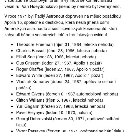
v souladu se Scottovým přáním vyhnout se komercializaci
vesmíru, Van Hoeydonckovo jméno by nemělo být zveřejněno.
V roce 1971 byl Padlý Astronout dopraven na měsíc posádkou
Apolla 15
, společně s destičkou, která nesla jména osmi
Amerických astronautů a šesti sovětských kosmonautů, kteří
zahynuli během vesmírných letů a tréninkových cvičení.
Theodore Freeman (říjen 31, 1964, letecká nehoda)
Charles Bassett (únor 28, 1966, letecká nehoda)
Elliott See (únor 28, 1966, letecká nehoda)
Gus Grissom (leden 27, 1967, Apollo 1 požár)
Roger Chaffee (leden 27, 1967, Apollo 1 požár)
Edward White (leden 27, 1967, Apollo 1 požár)
Vladimir Komarov (duben 24, 1967, opětovné selhání
padáku)
Edward Givens (červen 6, 1967 automobilová nehoda)
Clifton Williams (říjen 5, 1967, letecká nehoda)
Yuri Gagarin (březen 27, 1968, letecká nehoda)
Pavel Belyayev (leden 10, 1970, nákaza)
Georgi Dobrovolski (červen 30, 1971, opětovné selhání
tlaku)
Viktor Patsayev (červen 30, 1971, opětovné selhání tlaku)