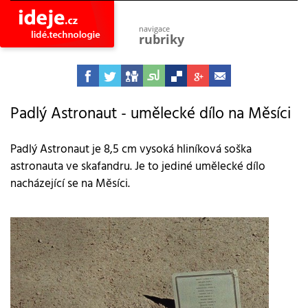
navigace
rubriky
astro
vesmír
ideje
projekty
Padlý Astronaut - umělecké dílo na Měsíci
lidé
společnost
Padlý Astronaut je 8,5 cm vysoká hliníková soška
astronauta ve skafandru. Je to jediné umělecké dílo
objevy
vynálezy
nacházející se na Měsíci.
planeta
přiroda
pokrok
technologie
tajemství
firmy
zdraví