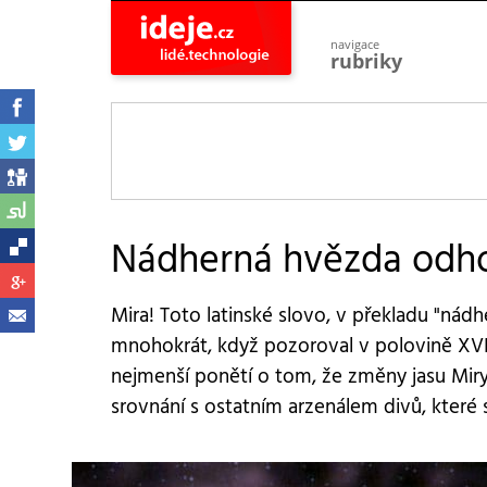
navigace
rubriky
astro
vesmír
ideje
projekty
lidé
společnost
Nádherná hvězda odhod
objevy
vynálezy
Mira! Toto latinské slovo, v překladu "nád
planeta
přiroda
mnohokrát, když pozoroval v polovině XVII
nejmenší ponětí o tom, že změny jasu Miry,
pokrok
technologie
srovnání s ostatním arzenálem divů, které 
tajemství
firmy
zdraví