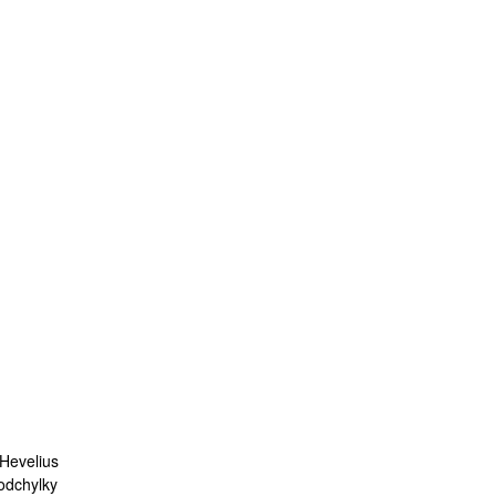
 Hevelius
 odchylky