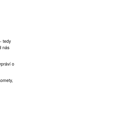
- tedy
od nás
ypráví o
komety,