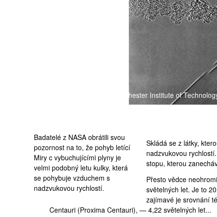
foto Andrew Davidhazy/Rochester Institute of Technolog
Badatelé z NASA obrátili svou
Skládá se z látky, kte
pozornost na to, že pohyb letící
nadzvukovou rychlostí.
Miry c vybuchujícími plyny je
stopu, kterou zanecháv
velmi podobný letu kulky, která
se pohybuje vzduchem s
Přesto vědce neohromil
nadzvukovou rychlostí.
světelných let. Je to 
zajímavé je srovnání t
Centauri (Proxima Centauri), — 4,22 světelných let...