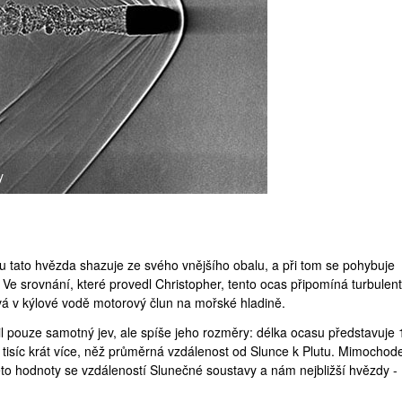
y
rou tato hvězda shazuje ze svého vnějšího obalu, a při tom se pohybuje
 Ve srovnání, které provedl Christopher, tento ocas připomíná turbulent
á v kýlové vodě motorový člun na mořské hladině.
 pouze samotný jev, ale spíše jeho rozměry: délka ocasu představuje 
20 tisíc krát více, něž průměrná vzdálenost od Slunce k Plutu. Mimochod
éto hodnoty se vzdáleností Slunečné soustavy a nám nejbližší hvězdy -