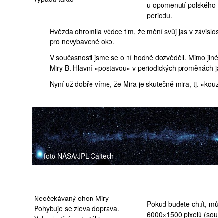
u opomenutí polského h
periodu.
Hvězda ohromila vědce tím, že mění svůj jas v závislos
pro nevybavené oko.
V současnosti jsme se o ní hodně dozvěděli. Mimo jiné,
Miry B. Hlavní «postavou» v periodických proměnách ja
Nyní už dobře víme, že Mira je skutečně mira, tj. «kouz
foto NASA/JPL-Caltech
Neočekávaný ohon Miry.
Pokud budete chtít, mů
Pohybuje se zleva doprava.
6000×1500 pixelů (
sou