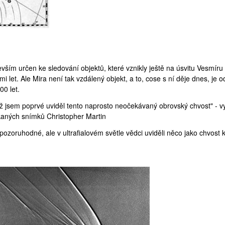
vším určen ke sledování objektů, které vznikly ještě na úsvitu Vesmíru 
i let. Ale Mira není tak vzdálený objekt, a to, cose s ní děje dnes, je 
0 let.
ž jsem poprvé uviděl tento naprosto neočekávaný obrovský chvost" - v
aných snímků Christopher Martin
 pozoruhodné, ale v ultrafialovém světle vědci uviděli něco jako chvost 