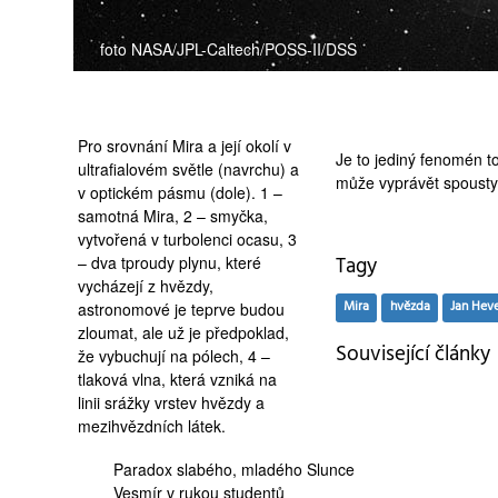
foto NASA/JPL-Caltech/POSS-II/DSS
Pro srovnání Mira a její okolí v
Je to jediný fenomén t
ultrafialovém světle (navrchu) a
může vyprávět spousty z
v optickém pásmu (dole). 1 –
samotná Mira, 2 – smyčka,
vytvořená v turbolenci ocasu, 3
Tagy
– dva tproudy plynu, které
vycházejí z hvězdy,
Mira
hvězda
Jan Heve
astronomové je teprve budou
zloumat, ale už je předpoklad,
Související články
že vybuchují na pólech, 4 –
tlaková vlna, která vzniká na
linii srážky vrstev hvězdy a
mezihvězdních látek.
Paradox slabého,
mladého Slunce
Vesmír
v rukou studentů