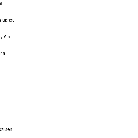
ní
ostupnou
ry A a
ena.
zlišení