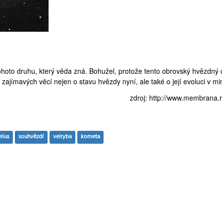
ohoto druhu, který věda zná. Bohužel, protože tento obrovský hvězdný 
ajímavých věcí nejen o stavu hvězdy nyní, ale také o její evoluci v min
zdroj:
http://www.membrana.ru/
lius
souhvězdí
velryba
kometa