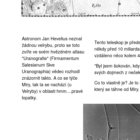
ilustrace wikimedia.org
Astronom Jan Hevelius neznal
Tento teleskop je přede
žádnou velrybu, proto se toto
někdy před 10 miliardam
zvíře ve svém hvězdném atlasu
vzdáleno něco kolem 40
"Uranografie" (Firmamentum
Salesianum Sive
"Byl jsem šokován, kdy
Uranographia) vědec rozhodl
svých dojmech z neček
znázornit takto. A co se týče
Co to vlastně je? Je to
Miry, tak ta se nachází (u
který se táhne od Miry.
Velryby) v oblasti hmm....pravé
lopatky.