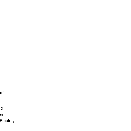
ní
13
em,
 Proximy