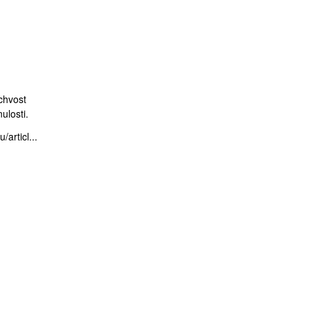
chvost
ulosti.
articl...