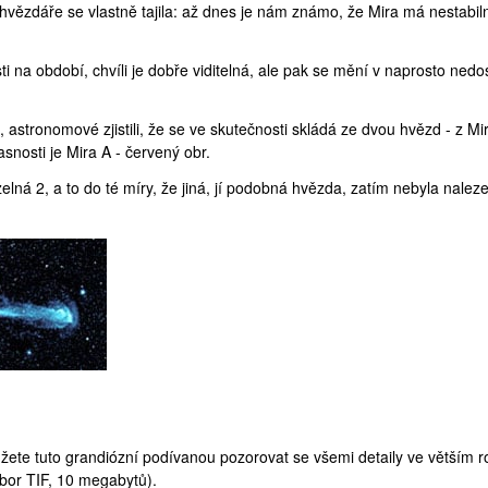
vězdáře se vlastně tajila: až dnes je nám známo, že Mira má nestabil
ti na období, chvíli je dobře viditelná, ale pak se mění v naprosto ned
 astronomové zjistili, že se ve skutečnosti skládá ze dvou hvězd - z Mi
snosti je Mira A - červený obr.
elná 2, a to do té míry, že jiná, jí podobná hvězda, zatím nebyla nalez
žete tuto grandiózní podívanou pozorovat se všemi detaily ve větším ro
bor
TIF, 10 megabytů).