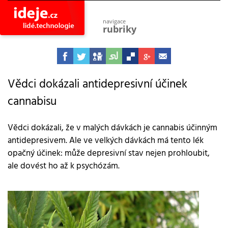
navigace
rubriky
astro
vesmír
ideje
projekty
Vědci dokázali antidepresivní účinek
cannabisu
lidé
společnost
objevy
Vědci dokázali, že v malých dávkách je cannabis účinným
vynálezy
antidepresivem. Ale ve velkých dávkách má tento lék
planeta
opačný účinek: může depresivní stav nejen prohloubit,
přiroda
ale dovést ho až k psychózám.
pokrok
technologie
tajemství
firmy
zdraví