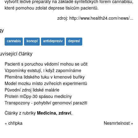
vytvořit léčivé preparáty na základě syntetických forem cannabisu,
které pomohou zdolat deprese tisícům pacientů.
zdroj:
http://www.health24.com/news/...
gy
cannabis
konopí
antidepresiv
depresí
visející články
Pacienti s poruchou vědomí
mohou se učit
Vzpomínky existují, i když
zapomínáme
Přeměna lidského tuku v
kmenové buňky
Model mozku
místo zvířecích experimentů
Původní zdroj
lidské malárie
Protein mDpy-30
spásou medicíny
Transpozony
- pohybliví genomoví paraziti
Články z rubriky
Medicína, zdraví
,
« chřipka
Nesmrtelnost »