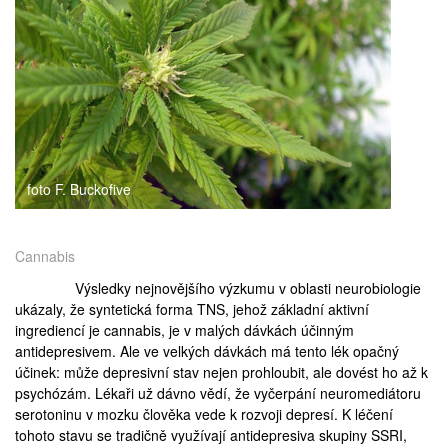
medicína
foto F. Buckofive
Cannabis
Výsledky nejnovějšího výzkumu v oblasti neurobiologie
ukázaly, že syntetická forma TNS, jehož základní aktivní
ingrediencí je cannabis, je v malých dávkách účinným
antidepresivem. Ale ve velkých dávkách má tento lék opačný
účinek: může depresivní stav nejen prohloubit, ale dovést ho až k
psychózám. Lékaři už dávno vědí, že vyčerpání neuromediátoru
serotoninu v mozku člověka vede k rozvoji depresí. K léčení
tohoto stavu se tradičně využívají antidepresiva skupiny SSRI,