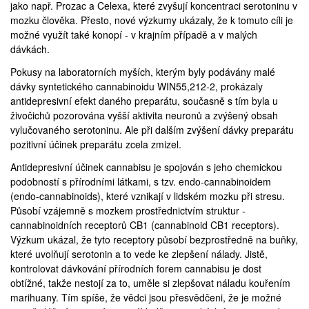
jako např. Prozac a Celexa, které zvyšují koncentraci serotoninu v
mozku člověka. Přesto, nové výzkumy ukázaly, že k tomuto cíli je
možné využít také konopí - v krajním případě a v malých
dávkách.
Pokusy na laboratorních myších, kterým byly podávány malé
dávky syntetického cannabinoidu WIN55,212-2, prokázaly
antidepresivní efekt daného preparátu, současně s tím byla u
živočichů pozorována vyšší aktivita neuronů a zvýšený obsah
vylučovaného serotoninu. Ale při dalším zvýšení dávky preparátu
pozitivní účinek preparátu zcela zmizel.
Antidepresivní účinek cannabisu je spojován s jeho chemickou
podobností s přírodními látkami, s tzv. endo-cannabinoidem
(endo-cannabinoids), které vznikají v lidském mozku při stresu.
Působí vzájemně s mozkem prostřednictvím struktur -
cannabinoidních receptorů CB1 (cannabinoid CB1 receptors).
Výzkum ukázal, že tyto receptory působí bezprostředně na buňky,
které uvolňují serotonin a to vede ke zlepšení nálady. Jistě,
kontrolovat dávkování přírodních forem cannabisu je dost
obtížné, takže nestojí za to, uměle si zlepšovat náladu kouřením
marihuany. Tím spíše, že vědci jsou přesvědčeni, že je možné