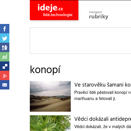
navigace
rubriky
astro
vesmír
ideje
projekty
lidé
společnost
konopí
objevy
vynálezy
Ve starověku šamani kou
planeta
přiroda
Pravěcí lidé pěstovali konopí n
marihuanu a fetovali ji.
pokrok
technologie
tajemství
Vědci dokázali antidepr
firmy
Vědci dokázali, že v malých d
zdraví