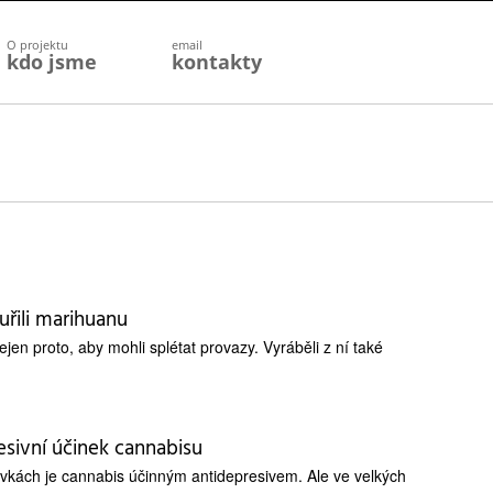
O projektu
email
kdo jsme
kontakty
řili marihuanu
ejen proto, aby mohli splétat provazy. Vyráběli z ní také
esivní účinek cannabisu
ávkách je cannabis účinným antidepresivem. Ale ve velkých