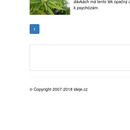
dávkách má tento lék opačný ú
medicína
k psychózám.
1
© Copyright 2007-2018 ideje.cz