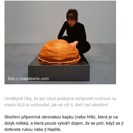
medicína
foto z masdearte.com
Umělkyně říká, že její robot poskytne veřejnosti možnost na
vlastní kůži si vyzkoušet, jak se cítí ti, kteří trpí alexitimií
Stvoření připomíná obrovskou kapku (nebo hřib), která je na
dotyk měkká, a která pouze vytváří dojem, že se potí, když se jí
dotknete rukou nebo ji hladíte.