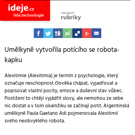
navigace
rubriky
astro
vesmír
ideje
projekty
Umělkyně vytvořila potícího se robota-
kapku
lidé
společnost
objevy
Alexitimie (Alexitimia) je termín z psychologie, který
vynálezy
označuje neschopnost člověka chápat, vyjadřovat a
planeta
popisovat vlastní pocity, emoce a duševní stav vůbec.
přiroda
Postižení to chtějí vyjádřit slovy, ale nemohou ze sebe
pokrok
nic dostat a v tom okamžiku se začínají potit. Argentinská
technologie
umělkyně Paula Gaetano Adi pojmenovala Alexitimií
tajemství
svého neobvyklého robota.
firmy
zdraví