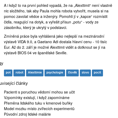
A i když to na první pohled vypadá, že na „Alexitimii“ není vlastně
nic složitého, tak aby Paula mohla robota vytvořit, musela si na
pomoc zavolat vědce a inženýry. Pomohli jí v „kapce“ rozmístit
čidla, reagující na dotyk, a vyřešit přísun „potu“ - vody ze
zásobníku, který je ukrytý v podstavci.
Zmíněná práce byla vyhlášená jako nejlepší na mezinárodní
výstavě VIDA 9.0, a Gaetano Adi dostala hlavní cenu - 10 tisíc
Eur. Až do 2. září je možné Alexitimii vidět a dotknout se jí na
výstavě BIOS 04 ve španělské Seville.
gy
pot
robot
Alexitimie
psychologie
člověk
slovo
pocit
visející články
Pacienti s poruchou vědomí
mohou se učit
Vzpomínky existují, i když
zapomínáme
Přeměna lidského tuku v
kmenové buňky
Model mozku
místo zvířecích experimentů
Původní zdroj
lidské malárie