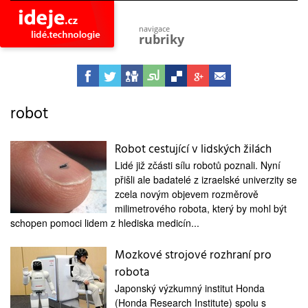
navigace
rubriky
astro
vesmír
ideje
projekty
robot
lidé
společnost
Robot cestující v lidských žilách
Lidé již zčásti sílu robotů poznali. Nyní
objevy
vynálezy
přišli ale badatelé z izraelské univerzity se
zcela novým objevem rozměrově
planeta
milimetrového robota, který by mohl být
přiroda
schopen pomoci lidem z hlediska medicín...
pokrok
technologie
Mozkové strojové rozhraní pro
robota
tajemství
firmy
Japonský výzkumný institut Honda
(Honda Research Institute) spolu s
zdraví