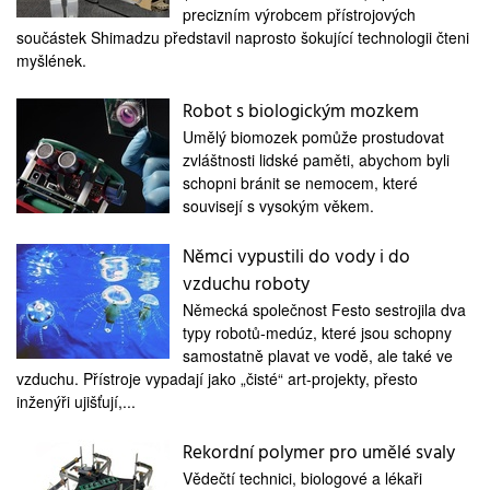
medicína
precizním výrobcem přístrojových
součástek Shimadzu představil naprosto šokující technologii čteni
myšlének.
Robot s biologickým mozkem
Umělý biomozek pomůže prostudovat
zvláštnosti lidské paměti, abychom byli
schopni bránit se nemocem, které
souvisejí s vysokým věkem.
Němci vypustili do vody i do
vzduchu roboty
Německá společnost Festo sestrojila dva
typy robotů-medúz, které jsou schopny
samostatně plavat ve vodě, ale také ve
vzduchu. Přístroje vypadají jako „čisté“ art-projekty, přesto
inženýři ujišťují,...
Rekordní polymer pro umělé svaly
Vědečtí technici, biologové a lékaři