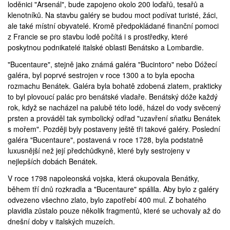
loděnici "Arsenál", bude zapojeno okolo 200 loďařů, tesařů a
klenotníků. Na stavbu galéry se budou moct podívat turisté, žáci,
ale také místní obyvatelé. Kromě předpokládané finanční pomoci
z Francie se pro stavbu lodě počítá i s prostředky, které
poskytnou podnikatelé italské oblasti Benátsko a Lombardie.
"Bucentaure", stejně jako známá galéra "Bucintoro" nebo Dóžecí
galéra, byl poprvé sestrojen v roce 1300 a to byla epocha
rozmachu Benátek. Galéra byla bohatě zdobená zlatem, prakticky
to byl plovoucí palác pro benátské vladaře. Benátský dóže každý
rok, když se nacházel na palubě této lodě, házel do vody svěcený
prsten a prováděl tak symbolický odřad "uzavření sňatku Benátek
s mořem". Později byly postaveny ještě tři takové galéry. Poslední
galéra "Bucentaure", postavená v roce 1728, byla podstatně
luxusnější než její předchůdkyně, které byly sestrojeny v
nejlepších dobách Benátek.
V roce 1798 napoleonská vojska, která okupovala Benátky,
během tří dnů rozkradla a "Bucentaure" spálila. Aby bylo z galéry
odvezeno všechno zlato, bylo zapotřebí 400 mul. Z bohatého
plavidla zůstalo pouze několik fragmentů, které se uchovaly až do
dnešní doby v italských muzeích.