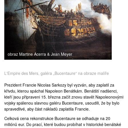
medicína
obraz Martine Acerra & Jean Meyer
L'Empire des Mers, galéra „Bucentaure“ na obraze malíře
Prezident Francie
Nicolas Sarkozy
byl vyzván, aby zaplatil za
křivdu, kterou spáchal
Napoleon
Benátkám. Benátští nadšenci,
kteří jsou připraveni 15. března začít znovu stavět Napoleonovými
vojsky
spálenou
slavnou galéru Bucentaure, usoudili, že by bylo
spravedlivé, aby část nákladů zaplatila Francie.
Celková cena rekonstrukce
Bucentaure
se odhaduje na 20
miliónů eur. Do prací, které budou probíhat v historické benátské