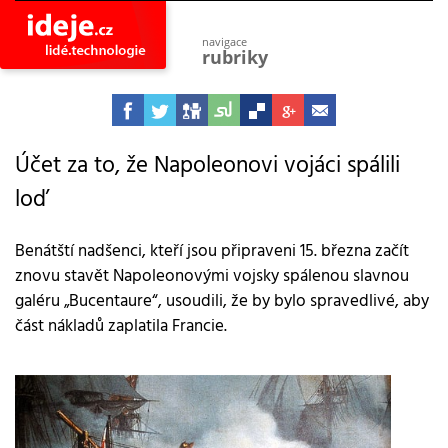
navigace
rubriky
astro
vesmír
ideje
projekty
Účet za to, že Napoleonovi vojáci spálili
loď
lidé
společnost
objevy
Benátští nadšenci, kteří jsou připraveni 15. března začít
vynálezy
znovu stavět Napoleonovými vojsky spálenou slavnou
planeta
galéru „Bucentaure“, usoudili, že by bylo spravedlivé, aby
přiroda
část nákladů zaplatila Francie.
pokrok
technologie
tajemství
firmy
zdraví