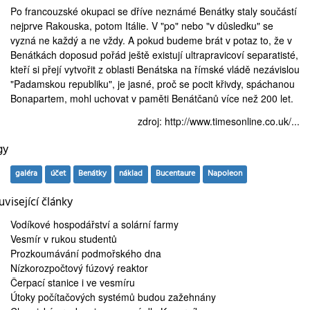
Po francouzské okupaci se dříve neznámé Benátky staly součástí
nejprve Rakouska, potom Itálie. V "po" nebo "v důsledku" se
vyzná ne každý a ne vždy. A pokud budeme brát v potaz to, že v
Benátkách doposud pořád ještě existují ultrapravicoví separatisté,
kteří si přejí vytvořit z oblasti Benátska na římské vládě nezávislou
"Padamskou republiku", je jasné, proč se pocit křivdy, spáchanou
Bonapartem, mohl uchovat v paměti Benátčanů více než 200 let.
zdroj:
http://www.timesonline.co.uk/...
gy
galéra
účet
Benátky
náklad
Bucentaure
Napoleon
visející články
Vodíkové hospodářství
a solární farmy
Vesmír
v rukou studentů
Prozkoumávání
podmořského dna
Nízkorozpočtový
fúzový reaktor
Čerpací stanice
i ve vesmíru
Útoky počítačových systémů
budou zažehnány