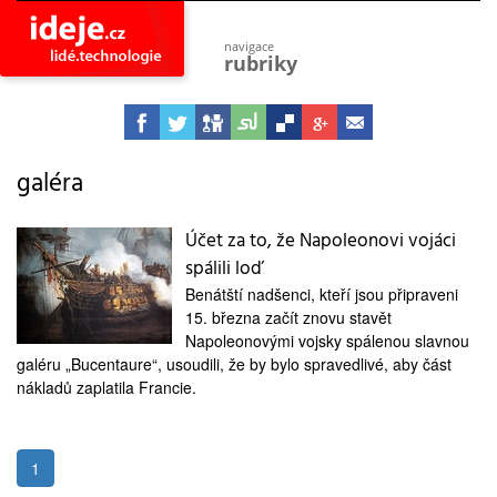
navigace
rubriky
astro
vesmír
ideje
projekty
galéra
lidé
společnost
Účet za to, že Napoleonovi vojáci
spálili loď
objevy
vynálezy
Benátští nadšenci, kteří jsou připraveni
15. března začít znovu stavět
planeta
přiroda
Napoleonovými vojsky spálenou slavnou
galéru „Bucentaure“, usoudili, že by bylo spravedlivé, aby část
pokrok
nákladů zaplatila Francie.
technologie
tajemství
firmy
1
zdraví