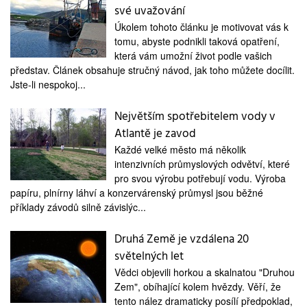
své uvažování
Úkolem tohoto článku je motivovat vás k
tomu, abyste podnikli taková opatření,
která vám umožní život podle vašich
představ. Článek obsahuje stručný návod, jak toho můžete docílit.
Jste-li nespokoj...
Největším spotřebitelem vody v
Atlantě je zavod
Každé velké město má několik
intenzivních průmyslových odvětví, které
pro svou výrobu potřebují vodu. Výroba
papíru, plnírny láhví a konzervárenský průmysl jsou běžné
příklady závodů silně závislýc...
Druhá Země je vzdálena 20
světelných let
Vědci objevili horkou a skalnatou "Druhou
Zem", obíhající kolem hvězdy. Věří, že
tento nález dramaticky posílí předpoklad,