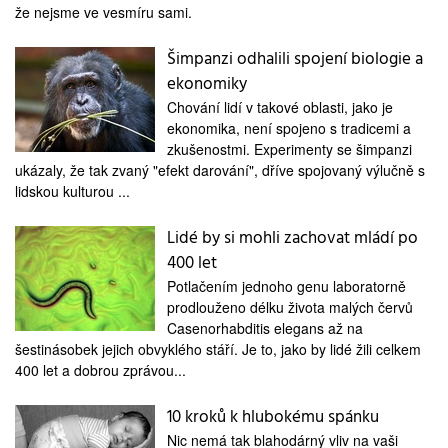
že nejsme ve vesmíru sami.
Šimpanzi odhalili spojení biologie a
ekonomiky
Chování lidí v takové oblasti, jako je
ekonomika, není spojeno s tradicemi a
zkušenostmi. Experimenty se šimpanzi
ukázaly, že tak zvaný "efekt darování", dříve spojovaný výlučně s
lidskou kulturou ...
Lidé by si mohli zachovat mládí po
400 let
Potlačením jednoho genu laboratorně
prodlouženo délku života malých červů
Casenorhabditis elegans až na
šestinásobek jejich obvyklého stáří. Je to, jako by lidé žili celkem
400 let a dobrou zprávou...
10 kroků k hlubokému spánku
Nic nemá tak blahodárný vliv na vaši