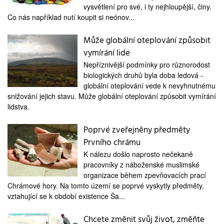
medicína
vysvětlení pro své, i ty nejhloupější, činy.
Co nás například nutí koupit si neónov...
Může globální oteplování způsobit
vymírání lide
Nepříznivější podmínky pro různorodost
biologických druhů byla doba ledová -
globální oteplování vede k nevyhnutnému
snižování jejich stavu. Může globální oteplování způsobit vymírání
lidstva.
Poprvé zveřejněny předměty
Prvního chrámu
K nálezu došlo naprosto nečekaně
pracovníky z náboženské muslimské
organizace během zpevňovacích prací
Chrámové hory. Na tomto území se poprvé vyskytly předměty,
vztahující se k období existence Ša...
Chcete změnit svůj život, změňte