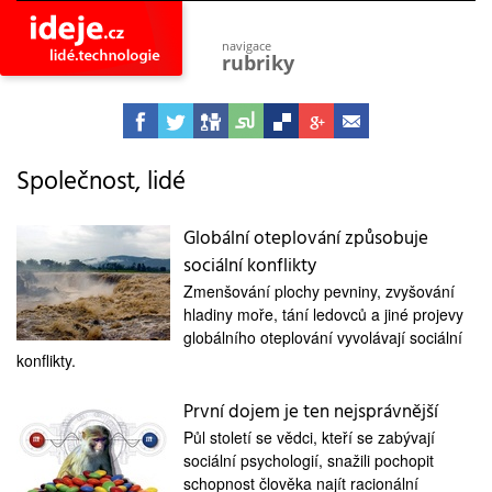
navigace
rubriky
astro
vesmír
ideje
projekty
Společnost, lidé
lidé
společnost
Globální oteplování způsobuje
sociální konflikty
objevy
vynálezy
Zmenšování plochy pevniny, zvyšování
hladiny moře, tání ledovců a jiné projevy
planeta
přiroda
globálního oteplování vyvolávají sociální
konflikty.
pokrok
technologie
První dojem je ten nejsprávnější
tajemství
Půl století se vědci, kteří se zabývají
firmy
sociální psychologií, snažili pochopit
schopnost člověka najít racionální
zdraví