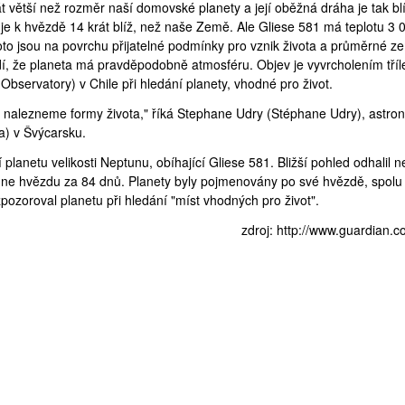
 větší než rozměr naší domovské planety a její oběžná dráha je tak bl
je k hvězdě 14 krát blíž, než naše Země. Ale Gliese 581 má teplotu 3 
roto jsou na povrchu přijatelné podmínky pro vznik života a průměrné 
dí, že planeta má pravděpodobně atmosféru. Objev je vyvrcholením tříl
a Observatory
) v Chile při hledání planety, vhodné pro život.
 nalezneme formy života," říká Stephane Udry (
Stéphane Udry
), astr
a
) v Švýcarsku.
planetu velikosti Neptunu, obíhající Gliese 581. Bližší pohled odhalil n
běhne hvězdu za 84 dnů. Planety byly pojmenovány po své hvězdě, spolu 
pozoroval planetu při hledání "míst vhodných pro život".
zdroj:
http://www.guardian.co.