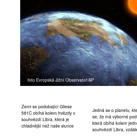
medicína
foto Evropská Jižní Observatoř/AP
Zemi se podobající Gliese
Jedná se o planetu, kt
581C obíhá kolem hvězdy v
se, že má výborné podm
souhvězdí Libra, která je
která obíhá kolem jedn
chladnější než naše slunce
souhvězdí Libra, vzdál