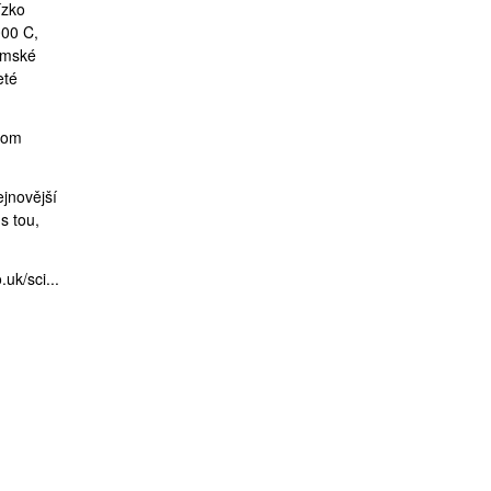
ízko
000 C,
zemské
eté
onom
ejnovější
s tou,
uk/sci...