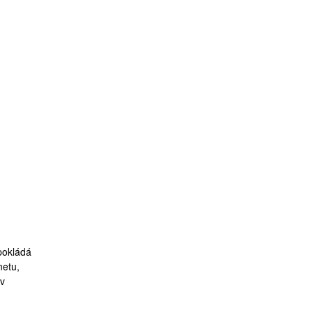
pokládá
netu,
v