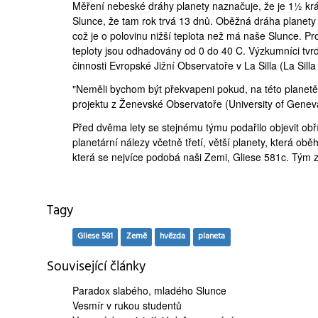
Měření nebeské dráhy planety naznačuje, že je 1½ krát
Slunce, že tam rok trvá 13 dnů. Oběžná dráha planety 
což je o polovinu nižší teplota než má naše Slunce. P
teploty jsou odhadovány od 0 do 40 C. Výzkumníci tvr
činnosti Evropské Jižní Observatoře v La Silla (
La Sill
"Neměli bychom být překvapeni pokud, na této planetě
projektu z Ženevské Observatoře (
University of Genev
Před dvěma lety se stejnému týmu podařilo objevit obří 
planetární nálezy včetně třetí, větší planety, která o
která se nejvíce podobá naši Zemi, Gliese 581c. Tým z
Tagy
Gliese 581
Země
hvězda
planeta
Související články
Paradox slabého,
mladého Slunce
Vesmír
v rukou studentů