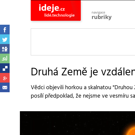
navigace
rubriky
astro
vesmír
ideje
projekty
lidé
společnost
Druhá Země je vzdálen
objevy
vynálezy
Vědci objevili horkou a skalnatou "Druhou 
planeta
přiroda
posílí předpoklad, že nejsme ve vesmíru sa
pokrok
technologie
tajemství
firmy
zdraví