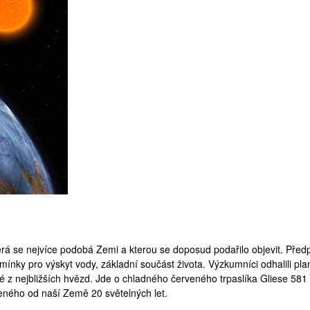
erá se nejvíce podobá Zemi a kterou se doposud podařilo objevit. Před
ínky pro výskyt vody, základní součást života. Výzkumníci odhalili pla
é z nejbližších hvězd. Jde o chladného červeného trpaslíka
Gliese 581
eného od naší Země 20 světelných let.