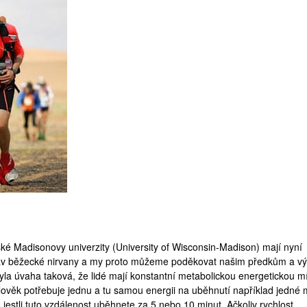
ké Madisonovy univerzity (
University of Wisconsin-Madison
) mají nyní
stav běžecké nirvany a my proto můžeme poděkovat našim předkům a v
 byla úvaha taková, že lidé mají konstantní metabolickou energetickou m
lověk potřebuje jednu a tu samou energii na uběhnutí například jedné m
jestli tuto vzdálenost uběhnete za 5 nebo 10 minut. Ačkoliv rychlost