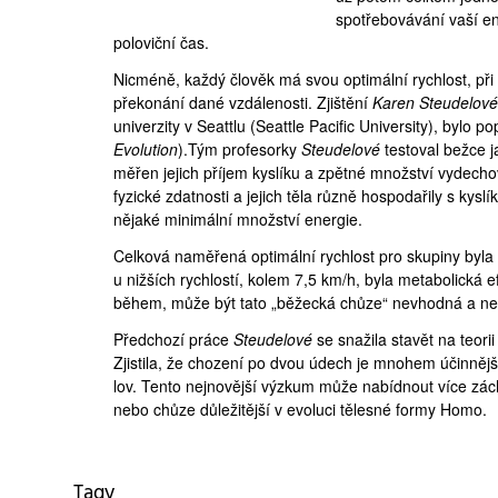
spotřebovávání vaší ene
poloviční čas.
Nicméně, každý člověk má svou optimální rychlost, při 
překonání dané vzdálenosti. Zjištění
Karen Steudelové
univerzity v Seattlu (
Seattle Pacific University
), bylo
po
Evolution
).Tým profesorky
Steudelové
testoval bežce j
měřen jejich příjem kyslíku a zpětné množství vydech
fyzické zdatnosti a jejich těla různě hospodařily s kysl
nějaké minimální množství energie.
Celková naměřená optimální rychlost pro skupiny byla
u nižších rychlostí, kolem 7,5 km/h, byla metabolická ef
během, může být tato „běžecká chůze“ nevhodná a ne
Předchozí práce
Steudelové
se snažila stavět na teori
Zjistila, že chození po dvou údech je mnohem účinněj
lov. Tento nejnovější výzkum může nabídnout více záchy
nebo chůze důležitější v evoluci tělesné formy Homo.
Tagy