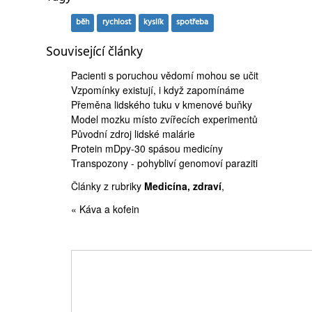
běh
rychlost
kyslík
spotřeba
Související články
Pacienti s poruchou vědomí
mohou se učit
Vzpomínky existují, i když
zapomínáme
Přeměna lidského tuku v
kmenové buňky
Model mozku
místo zvířecích experimentů
Původní zdroj
lidské malárie
Protein mDpy-30
spásou medicíny
Transpozony
- pohybliví genomoví paraziti
Články z rubriky
Medicína, zdraví
,
« Káva a kofein