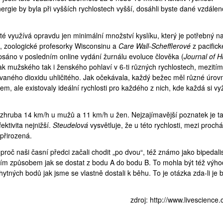
rgie by byla při vyšších rychlostech vyšší, dosáhli byste dané vzdálen
té využívá opravdu jen minimální množství kyslíku, který je potřebný n
, zoologické profesorky Wisconsinu a
Care Wall-Schefflerové
z pacifick
psáno
v posledním online vydání žurnálu evoluce člověka (
Journal of 
ak mužského tak i ženského pohlaví v 6-ti různých rychlostech, mezitím
ovaného dioxidu uhličitého. Jak očekávala, každý bežec měl různé úrov
íkem, ale existovaly ideální rychlosti pro každého z nich, kde každá si v
 zhruba 14 km/h u mužů a 11 km/h u žen. Nejzajímavější poznatek je t
ektivita nejnižší.
Steudelová
vysvětluje, že u této rychlosti, mezi proch
přirozená.
i proč naši časní předci začali chodit „po dvou“, též známo jako bipedal
ším způsobem jak se dostat z bodu A do bodu B. To mohla být též výho
tných bodů jak jsme se vlastně dostali k běhu. To je otázka zda-li je 
zdroj:
http://www.livescience.