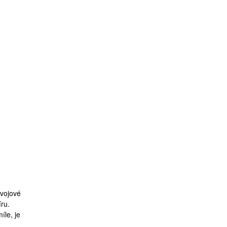
ývojové
íru.
íle, je