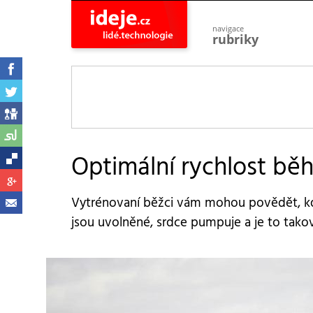
navigace
rubriky
astro
vesmír
ideje
projekty
lidé
společnost
Optimální rychlost běh
objevy
vynálezy
Vytrénovaní běžci vám mohou povědět, kd
planeta
přiroda
jsou uvolněné, srdce pumpuje a je to takov
pokrok
technologie
tajemství
firmy
zdraví