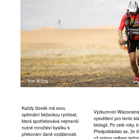
medicína
foto A.Eris
Každý člověk má svou
Výzkumníci Wisconsins
optimální běžeckou rychlost,
vysvětlení pro tento 
která spotřebovává nejmenší
biologii. Po celé roky,
nutné množství kyslíku k
Předpokládalo se, že č
překonání dané vzdálenosti.
už potom celkem jedno 