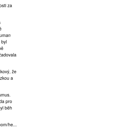
osti za
a
é
Human
 byl
ně
yžadovala
akový, že
ázkou a
ismus.
da pro
byl běh
com/he...