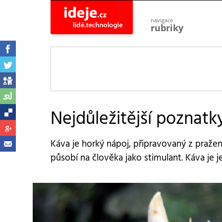
navigace
rubriky
astro
vesmír
ideje
projekty
lidé
společnost
Nejdůležitější poznatk
objevy
vynálezy
Káva je horký nápoj, připravovaný z praže
planeta
přiroda
působí na člověka jako stimulant. Káva je j
pokrok
technologie
tajemství
firmy
zdraví