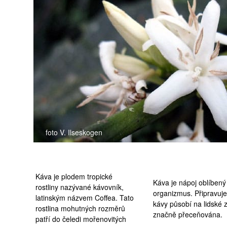
medicína
foto V. Ilseskogen
Káva je plodem tropické
Káva je nápoj oblíbený
rostliny nazývané kávovník,
organizmus. Připravuj
latinským názvem Coffea. Tato
kávy působí na lidské 
rostlina mohutných rozměrů
značně přeceňována.
patří do čeledi mořenovitých