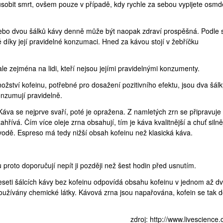
sobit smrt
, ovšem pouze v případě, kdy rychle za sebou vypijete osmd
bo dvou šálků kávy denně může být naopak zdraví prospěšná. Podle
 díky její pravidelné konzumaci. Hned za kávou stojí v žebříčku
ale zejména na lidi, kteří nejsou jejími pravidelnými konzumenty.
žství kofeinu, potřebné pro dosažení pozitivního efektu, jsou dva šálk
onzumují pravidelně.
 Káva se nejprve svaří, poté je opražena. Z namletých zrn se připravuje
řívá. Čím více oleje zrna obsahují, tím je káva kvalitnější a chuť silněj
vodě. Espreso má tedy nižší obsah kofeinu než klasická káva.
u proto doporučují nepít ji později než šest hodin před usnutím.
eseti šálcích kávy bez kofeinu odpovídá obsahu kofeinu v jednom až d
používány chemické látky. Kávová zrna jsou napařována, kofein se tak 
zdroj:
http://www.livescience.