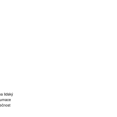
a lidský
nzumace
pečnost