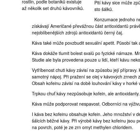
rostlin, podle botaniků existuje
Pití kávy sice
může způ
až několik set druhů kávovníků.
sto šálků.
Konzumace jednoho ne
získávají Američané převážnou část antioxidantů právě
nejoblíbenějších zdrojů antioxidantů černý čaj.
Káva také může
povzbudit sexuální apetit
. Působí tak 
Káva dokáže
tlumit bolest
svalů po fyzické námaze. Mno
Studie ale byla provedena pouze u lidí, kteří kávu nek
Vytříbenost
chuti kávy závisí na způsobu její přípravy
.
samotný nápoj. Při pražení se olej v kávových zrnech zah
Obsah kofeinu závisí na době louhování kávy v horké 
Trpkou chuť
kávy nezpůsobuje kofein, ale antioxidanty.
Káva může
podporovat nespavost
. Odborníci na výživ
I
káva bez kofeinu obsahuje kofein
. Jeho množství v d
šálcích běžné kávy. Při výrobě kávy bez kofeinu jsou 
na povrch, poté je ze zrn omyt methylen chloridem.