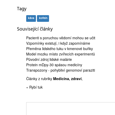
Tagy
káva
kofein
Související články
Pacienti s poruchou vědomí
mohou se učit
Vzpomínky existují, i když
zapomínáme
Přeměna lidského tuku v
kmenové buňky
Model mozku
místo zvířecích experimentů
Původní zdroj
lidské malárie
Protein mDpy-30
spásou medicíny
Transpozony
- pohybliví genomoví paraziti
Články z rubriky
Medicína, zdraví
,
« Rybí tuk