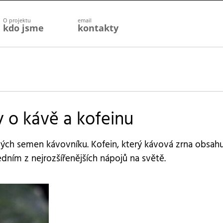
O projektu
email
kdo jsme
kontakty
y o kávě a kofeinu
ných semen kávovníku. Kofein, který kávová zrna obsahuj
edním z nejrozšířenějších nápojů na světě.