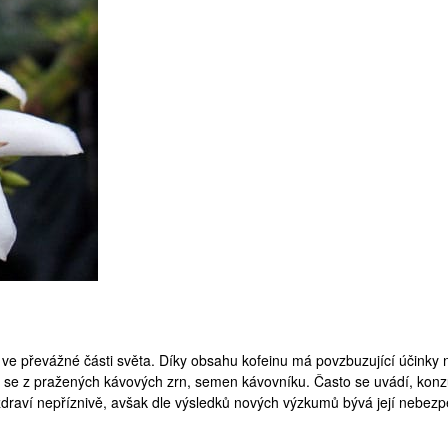
 ve převážné části světa. Díky obsahu kofeinu má povzbuzující účinky n
e se z pražených kávových zrn, semen kávovníku. Často se uvádí, ko
zdraví nepříznivě, avšak dle výsledků nových výzkumů bývá její nebez