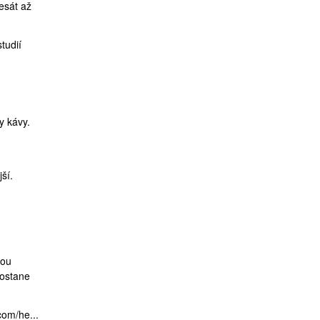
esát až
studií
y kávy.
ší.
vou
dostane
com/he...