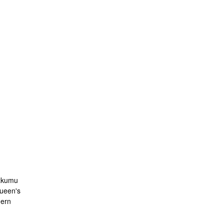
ýzkumu
ueen's
hern