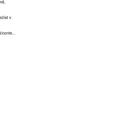
ně,
ečíst v
/conte...