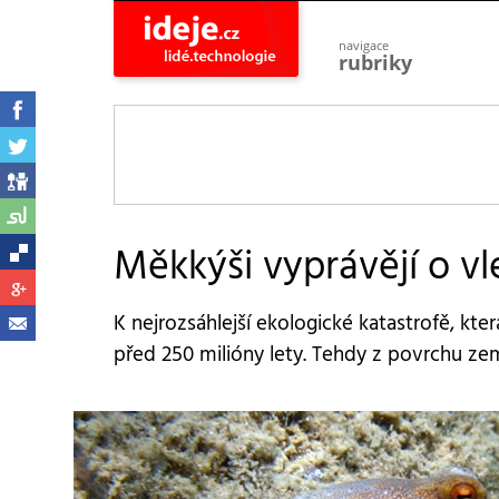
navigace
rubriky
astro
vesmír
ideje
projekty
lidé
společnost
Měkkýši vyprávějí o v
objevy
vynálezy
K nejrozsáhlejší ekologické katastrofě, kte
planeta
přiroda
před 250 milióny lety. Tehdy z povrchu z
pokrok
technologie
tajemství
firmy
zdraví