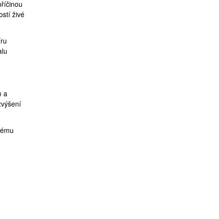
příčinou
ostí živé
íru
alu
m a
zvýšení
erému