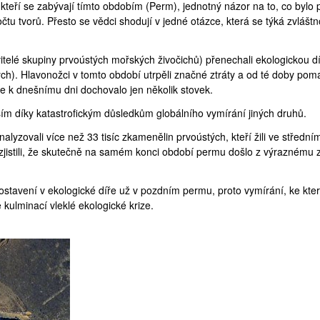
kteří se zabývají tímto obdobím (
Perm
), jednotný názor na to, co bylo 
čtu tvorů. Přesto se vědci shodují v jedné otázce, která se týká zvláštn
itelé skupiny prvoústých mořských živočichů) přenechali ekologickou d
tých). Hlavonožci v tomto období utrpěli značné ztráty a od té doby pom
se k dnešnímu dni dochovalo jen několik stovek.
ším díky katastrofickým důsledkům globálního vymírání jiných druhů.
alyzovali více než 33 tisíc zkamenělin prvoústých, kteří žili ve střední
zjistili, že skutečně na samém konci období permu došlo z výraznému 
postavení v ekologické díře už v pozdním permu, proto vymírání, ke kt
kulminací vleklé ekologické krize.