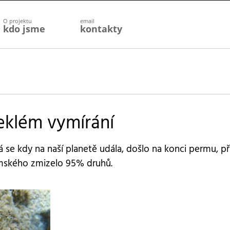
O projektu
email
kdo jsme
kontakty
leklém vymírání
rá se kdy na naší planetě udála, došlo na konci permu, př
emského zmizelo 95% druhů.