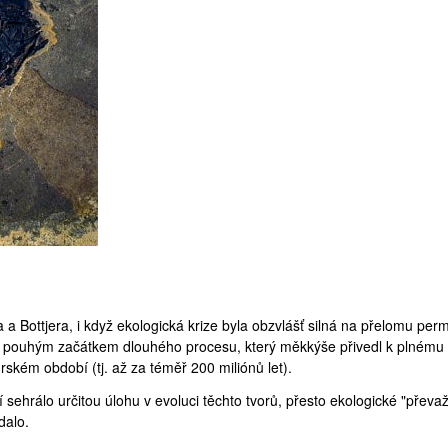
a Bottjera, i když ekologická krize byla obzvlášť silná na přelomu per
lo pouhým začátkem dlouhého procesu, který měkkýše přivedl k plnému
urském období
(tj. až za téměř 200 miliónů let).
 sehrálo určitou úlohu v evoluci těchto tvorů, přesto ekologické "převa
dalo.