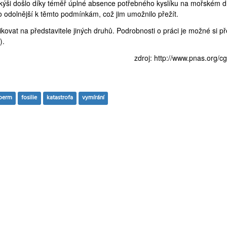
ěkkýši došlo díky téměř úplné absence potřebného kyslíku na mořském d
ko odolnější k těmto podmínkám, což jim umožnilo přežít.
ikovat na představitele jiných druhů. Podrobnosti o práci je možné si př
).
zdroj:
http://www.pnas.org/cgi
perm
fosilie
katastrofa
vymírání