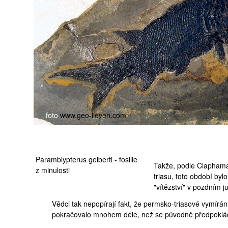
foto
www.geo-lieven.com
Paramblypterus gelberti - fosilie
Takže, podle Claphama 
z minulosti
triasu, toto období by
"vítězství" v pozdním
j
Vědci tak nepopírají fakt, že permsko-triasové vymírání
pokračovalo mnohem déle, než se původně předpoklá