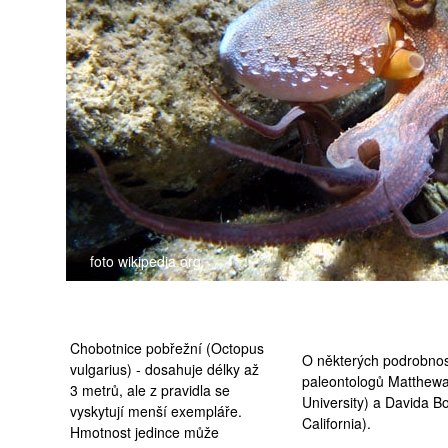
medicína
foto wikipedia.org
Chobotnice pobřežní (Octopus
O některých podrobnost
vulgarius) - dosahuje délky až
paleontologů Matthewa
3 metrů, ale z pravidla se
University
) a Davida Bo
vyskytují menší exempláře.
California
).
Hmotnost jedince může