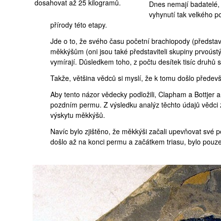
dosahovat až 25 kilogramů.
Dnes nemají badatelé, 
vyhynutí tak velkého po
přírody této etapy.
Jde o to, že svého času početní
brachiopody
(představ
měkkýšům
(oni jsou také představiteli skupiny prvoús
vymírají. Důsledkem toho, z počtu desítek tisíc druhů 
Takže, většina vědců si myslí, že k tomu došlo předev
Aby tento názor vědecky podložili, Clapham a Bottjer an
pozdním permu. Z výsledku analýz těchto údajů vědci 
výskytu měkkýšů.
Navíc bylo zjištěno, že měkkýši začali upevňovat své 
došlo až na konci permu a začátkem triasu, bylo pouze 