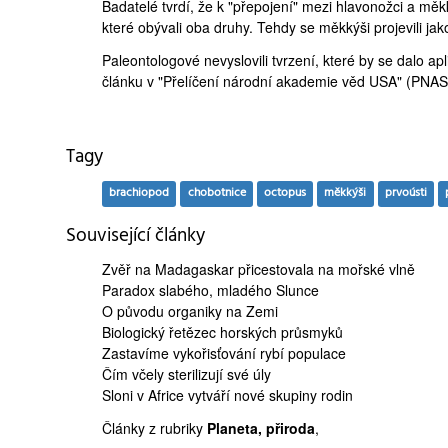
Badatelé tvrdí, že k "přepojení" mezi hlavonožci a m
které obývali oba druhy. Tehdy se měkkýši projevili ja
Paleontologové nevyslovili tvrzení, které by se dalo apl
článku
v "Přelíčení národní akademie věd USA" (PNAS
Tagy
brachiopod
chobotnice
octopus
měkkýši
prvoústi
Související články
Zvěř na Madagaskar
přicestovala na mořské vlně
Paradox slabého,
mladého Slunce
O
původu organiky
na Zemi
Biologický řetězec
horských průsmyků
Zastavíme
vykořisťování rybí populace
Čím
včely sterilizují
své úly
Sloni v Africe
vytváří nové skupiny rodin
Články z rubriky
Planeta, přiroda
,