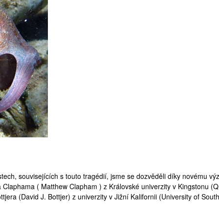
ech, souvisejících s touto tragédií, jsme se dozvěděli díky novému v
 Claphama ( Matthew Clapham ) z Královské univerzity v Kingstonu (
Q
ttjera (
David J. Bottjer
) z univerzity v Jižní Kalifornii (
University of Sout