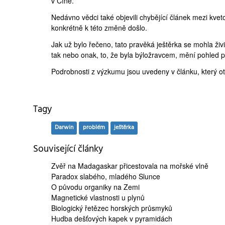
v Číně.
Nedávno vědci také
objevili
chybějící článek mezi kvet
konkrétně k této změně došlo.
Jak už bylo řečeno, tato pravěká ještěrka se mohla ži
tak nebo onak, to, že byla býložravcem, mění pohled p
Podrobnosti z výzkumu jsou uvedeny v
článku
, který o
Tagy
Darwin
problém
ještěrka
Související články
Zvěř na Madagaskar
přicestovala na mořské vlně
Paradox slabého,
mladého Slunce
O
původu organiky
na Zemi
Magnetické vlastnosti
u plynů
Biologický řetězec
horských průsmyků
Hudba dešťových kapek
v pyramidách