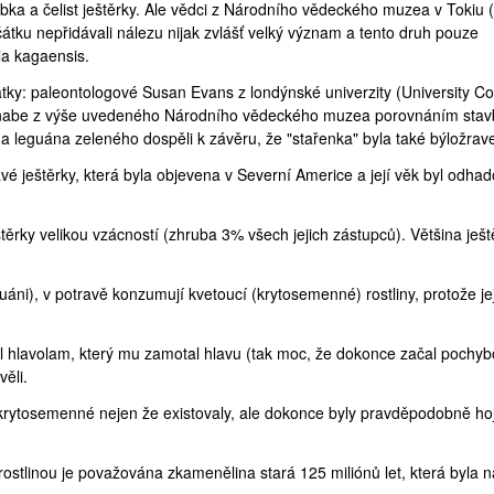
bka a čelist ještěrky. Ale vědci z Národního vědeckého muzea v Tokiu (
čátku nepřidávali nálezu nijak zvlášť velký význam a tento druh pouze
la kagaensis.
atky: paleontologové
Susan Evans
z londýnské univerzity (
University Co
nabe z výše uvedeného Národního vědeckého muzea porovnáním stav
a
leguána zeleného
dospěli k závěru, že "stařenka" byla také býložrav
vé ještěrky, která byla objevena v Severní Americe a její věk byl odha
těrky velikou vzácností (zhruba 3% všech jejich zástupců). Většina ješt
guáni), v potravě konzumují kvetoucí (krytosemenné) rostliny, protože je
 hlavolam, který mu zamotal hlavu (tak moc, že dokonce začal pochyb
ěli.
e krytosemenné nejen že existovaly, ale dokonce byly pravděpodobně ho
rostlinou je považována zkamenělina stará 125 miliónů let, která byla 