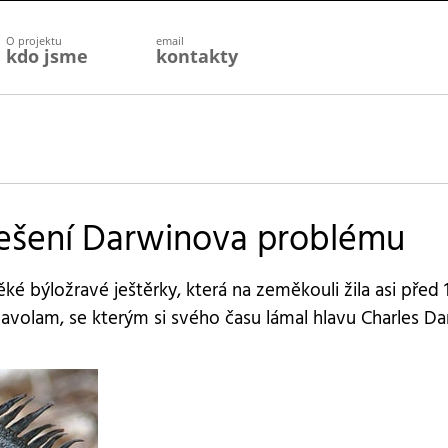
O projektu
email
kdo jsme
kontakty
řešení Darwinova problému
é býložravé ještěrky, která na zeměkouli žila asi před 
í hlavolam, se kterým si svého času lámal hlavu Charles Da