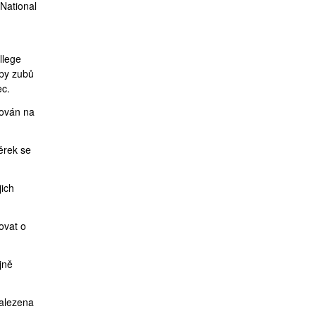
National
llege
by zubů
ec.
dován na
ěrek se
jich
ovat o
jně
nalezena