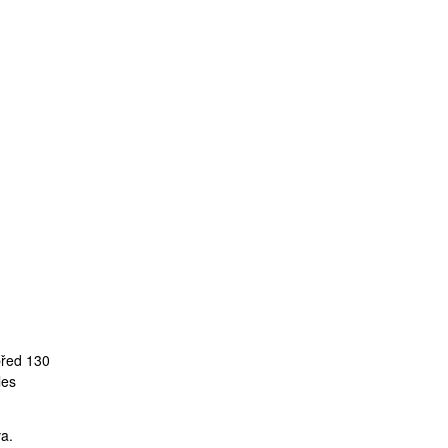
před 130
les
va.