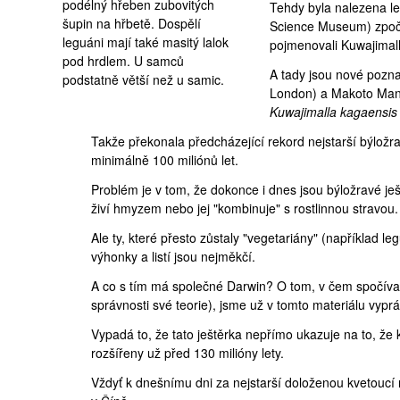
podélný hřeben zubovitých
Tehdy byla nalezena le
šupin na hřbetě. Dospělí
Science Museum
) zpo
leguáni mají také masitý lalok
pojmenovali Kuwajimal
pod hrdlem. U samců
A tady jsou nové pozn
podstatně větší než u samic.
London
) a Makoto Ma
Kuwajimalla kagaensis
Takže překonala předcházející rekord nejstarší býložra
minimálně 100 miliónů let.
Problém je v tom, že dokonce i dnes jsou býložravé ješ
živí hmyzem nebo jej "kombinuje" s rostlinnou stravou.
Ale ty, které přesto zůstaly "vegetariány" (například le
výhonky a listí jsou nejměkčí.
A co s tím má společné Darwin? O tom, v čem spočíval
správnosti své teorie), jsme už v
tomto materiálu
vypráv
Vypadá to, že tato ještěrka nepřímo ukazuje na to, ž
rozšířeny už před 130 milióny lety.
Vždyť k dnešnímu dni za nejstarší doloženou kvetoucí 