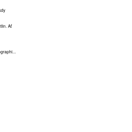
kdy
lin. Ať
graphi...