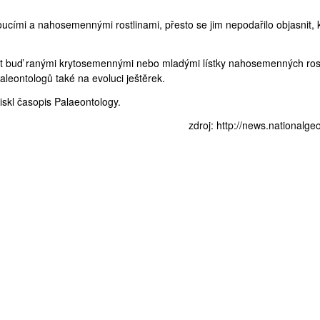
oucími a nahosemennými rostlinami, přesto se jim nepodařilo objasnit, 
vit buď ranými krytosemennými nebo mladými lístky nahosemenných rost
aleontologů také na evoluci ještěrek.
tiskl časopis Palaeontology.
zdroj:
http://news.nationalgeo