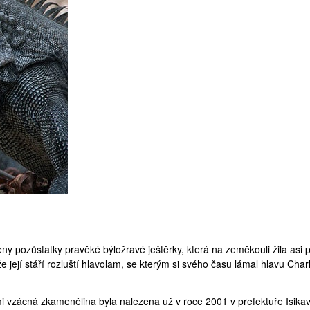
ny pozůstatky pravěké býložravé ještěrky, která na zeměkouli žila asi 
že její stáří rozluští hlavolam, se kterým si svého času lámal hlavu Char
mi vzácná zkamenělina byla nalezena už v roce 2001 v prefektuře Isika