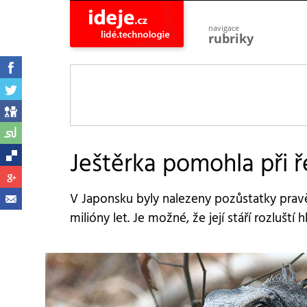
navigace
rubriky
astro
vesmír
ideje
projekty
lidé
společnost
Ještěrka pomohla při 
objevy
vynálezy
V Japonsku byly nalezeny pozůstatky pravěk
planeta
přiroda
milióny let. Je možné, že její stáří rozlušt
pokrok
technologie
tajemství
firmy
zdraví