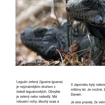
medicína
foto Utako Kikutani
Leguán zelený (Iguana iguana)
V Japonsku byly naleze
je nejznámějším druhem z
milióny let. Je možné, 
čeledi leguánovitých. Obvykle
Darwin.
je zelený nebo našedlý. Má
robustní nohy, dlouhý ocas a
Je sice pravda, že vel